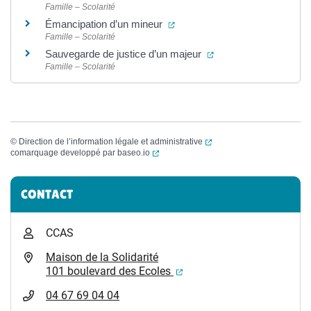
Famille – Scolarité
(ouverture dans un nouvel ong
Émancipation d’un mineur
Famille – Scolarité
(ouverture dans un no
Sauvegarde de justice d’un majeur
Famille – Scolarité
(ouverture dans un nouvel
©
Direction de l’information légale et administrative
(ouverture dans un nouvel onglet)
comarquage developpé par
baseo.io
Informations complémentaires
CONTACT
CCAS
Maison de la Solidarité
(ouverture dans un nouvel
101 boulevard des Ecoles
04 67 69 04 04