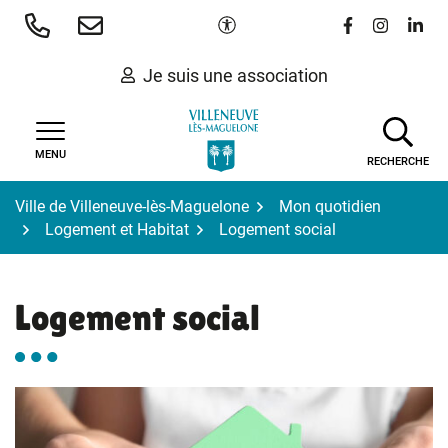
Gestion des traceurs
Aller
Paramètres d'accessibilité
Lien vers le 
Lien vers
Lien 
au
contenu
Je suis une association
MENU
RECHERCHE
Ville de Villeneuve-lès-Maguelone
Mon quotidien
Logement et Habitat
Logement social
Logement social