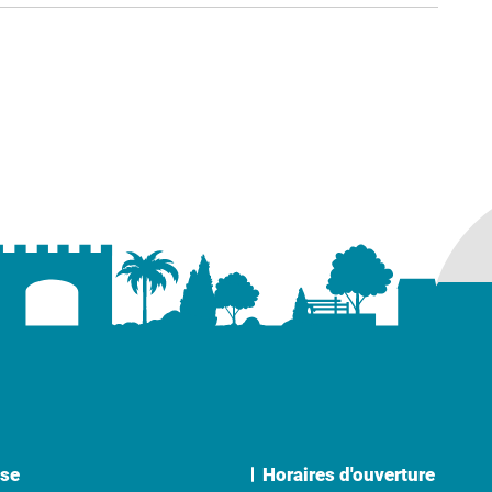
ure dans un nouvel onglet)
uvel onglet)
se
Horaires d'ouverture