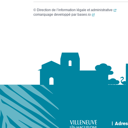
(ouvert
©
Direction de l’information légale et administrative
(ouverture dans un no
comarquage developpé par
baseo.io
Adres