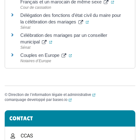
(ouverture d
Français et un marocain de même sexe
Cour de cassation
Délégation des fonctions d’état civil du maire pour
(ouverture dans un nouve
la célébration des mariages
Sénat
Célébration des mariages par un conseiller
(ouverture dans un nouvel onglet)
municipal
Sénat
(ouverture dans un nouvel onglet)
Couples en Europe
Notaires d’Europe
(ouverture dans un nouvel
©
Direction de l’information légale et administrative
(ouverture dans un nouvel onglet)
comarquage developpé par
baseo.io
Informations complémentaires
CONTACT
CCAS