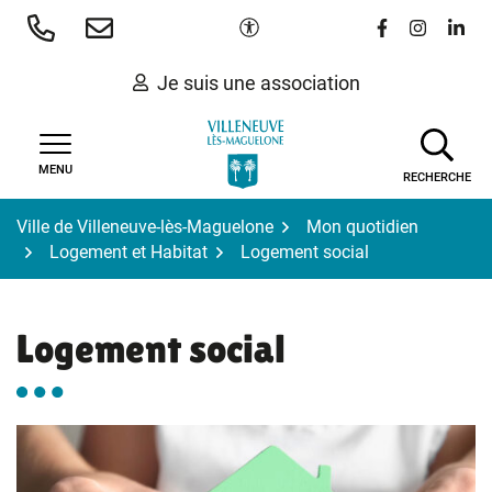
Gestion des traceurs
Aller
Paramètres d'accessibilité
Lien vers le 
Lien vers
Lien 
au
contenu
Je suis une association
MENU
RECHERCHE
Ville de Villeneuve-lès-Maguelone
Mon quotidien
Logement et Habitat
Logement social
Logement social