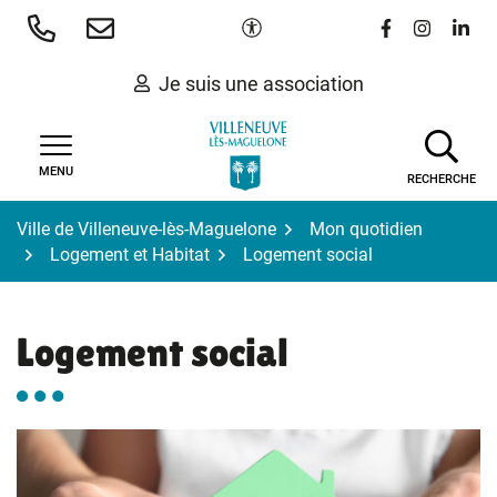
Gestion des traceurs
Aller
Paramètres d'accessibilité
Lien vers le 
Lien vers
Lien 
au
contenu
Je suis une association
MENU
RECHERCHE
Ville de Villeneuve-lès-Maguelone
Mon quotidien
Logement et Habitat
Logement social
Logement social