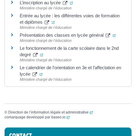
(ouverture dans un nouvel ongle
L’inscription au lycée
Ministère chargé de l’éducation
Entrée au lycée : les différentes voies de formation
(ouverture dans un nouvel onglet)
et diplômes
Ministère chargé de l’éducation
(ouverture
Présentation des classes en lycée général
Ministère chargé de l’éducation
Le fonctionnement de la carte scolaire dans le 2nd
(ouverture dans un nouvel onglet)
degré
Ministère chargé de l’éducation
Le calendrier de l’orientation en 3e et l’affectation en
(ouverture dans un nouvel onglet)
lycée
Ministère chargé de l’éducation
(ouverture dans un nouvel
©
Direction de l’information légale et administrative
(ouverture dans un nouvel onglet)
comarquage developpé par
baseo.io
Informations complémentaires
CONTACT