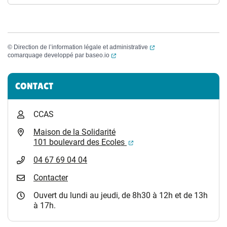
(ouverture dans un nouvel
©
Direction de l’information légale et administrative
(ouverture dans un nouvel onglet)
comarquage developpé par
baseo.io
Informations complémentaires
CONTACT
CCAS
Maison de la Solidarité
(ouverture dans un nouvel
101 boulevard des Ecoles
04 67 69 04 04
Contacter
Ouvert du lundi au jeudi, de 8h30 à 12h et de 13h
à 17h.