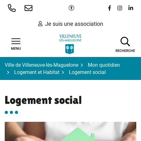
Gestion des traceurs
Aller
Paramètres d'accessibilité
Lien vers le 
Lien vers
Lien 
au
contenu
Je suis une association
MENU
RECHERCHE
Ville de Villeneuve-lès-Maguelone
Mon quotidien
Logement et Habitat
Logement social
Logement social