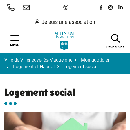
Gestion des traceurs
Aller
Paramètres d'accessibilité
Lien vers le 
Lien vers
Lien 
au
contenu
Je suis une association
MENU
RECHERCHE
Ville de Villeneuve-lès-Maguelone
Mon quotidien
Logement et Habitat
Logement social
Logement social