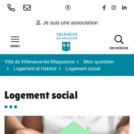
Gestion des traceurs
Aller
Paramètres d'accessibilité
Lien vers le 
Lien vers
Lien 
au
contenu
Je suis une association
MENU
RECHERCHE
Ville de Villeneuve-lès-Maguelone
Mon quotidien
Logement et Habitat
Logement social
Logement social