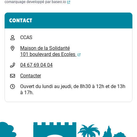
(ouverture dans un nouvel onglet)
comarquage developpé par
baseo.io
Informations complémentaires
CONTACT
CCAS
Maison de la Solidarité
(ouverture dans un nouvel
101 boulevard des Ecoles
04 67 69 04 04
Contacter
Ouvert du lundi au jeudi, de 8h30 à 12h et de 13h
à 17h.