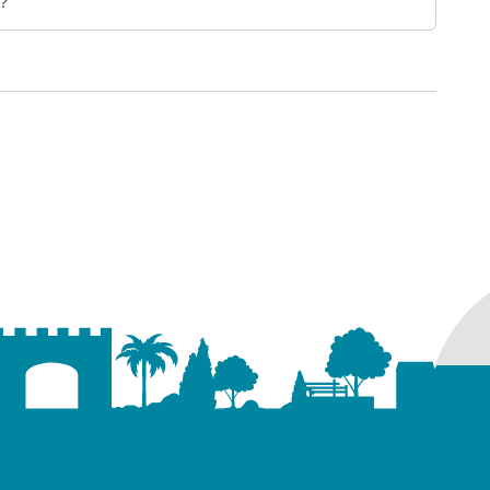
 ?
ure dans un nouvel onglet)
uvel onglet)