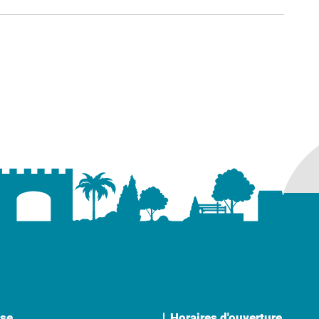
ure dans un nouvel onglet)
uvel onglet)
se
Horaires d'ouverture