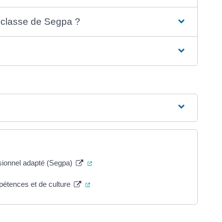
 classe de Segpa ?
(ouverture dans un nouvel onglet)
sionnel adapté (Segpa)
(ouverture dans un nouvel onglet)
étences et de culture