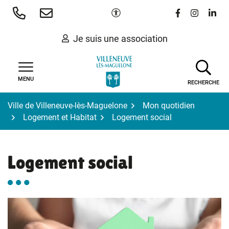
Gestion des traceurs
Aller
Paramètres d'accessibilité
Lien vers le 
Lien vers
Lien 
au
contenu
Je suis une association
MENU
RECHERCHE
Ville de Villeneuve-lès-Maguelone
Mon quotidien
Logement et Habitat
Logement social
Logement social