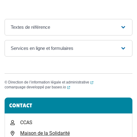
Textes de référence
Services en ligne et formulaires
(ouverture dans un nouvel
©
Direction de l’information légale et administrative
(ouverture dans un nouvel onglet)
comarquage developpé par
baseo.io
Informations complémentaires
CONTACT
CCAS
Maison de la Solidarité