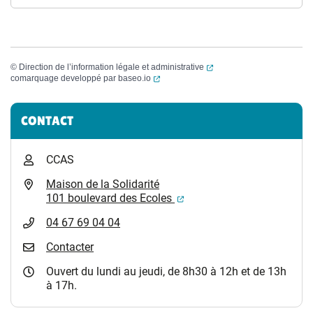
(ouverture dans un nouvel
©
Direction de l’information légale et administrative
(ouverture dans un nouvel onglet)
comarquage developpé par
baseo.io
Informations complémentaires
CONTACT
CCAS
Maison de la Solidarité
(ouverture dans un nouvel
101 boulevard des Ecoles
04 67 69 04 04
Contacter
Ouvert du lundi au jeudi, de 8h30 à 12h et de 13h
à 17h.