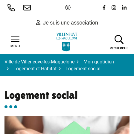
Gestion des traceurs
Aller
Paramètres d'accessibilité
Lien vers le 
Lien vers
Lien 
au
contenu
Je suis une association
MENU
RECHERCHE
Ville de Villeneuve-lès-Maguelone
Mon quotidien
Logement et Habitat
Logement social
Logement social