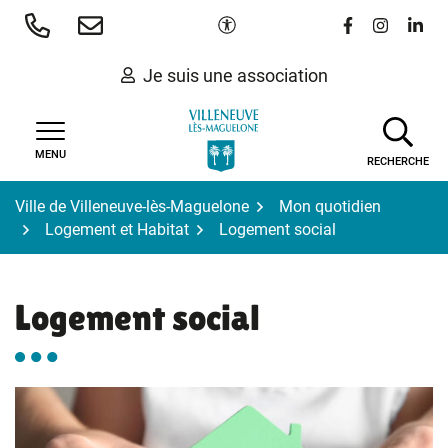
Gestion des traceurs
Aller
Paramètres d'accessibilité
Lien vers le 
Lien vers
Lien 
au
contenu
Je suis une association
MENU
RECHERCHE
Ville de Villeneuve-lès-Maguelone
Mon quotidien
Logement et Habitat
Logement social
Logement social