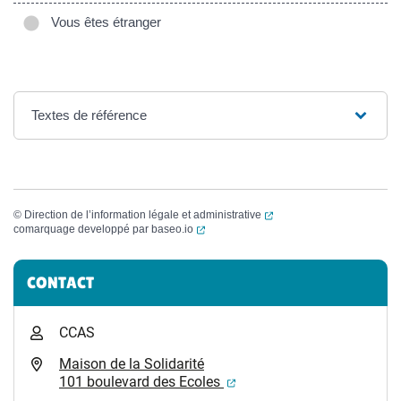
Vous êtes étranger
Textes de référence
(ouverture dans un nouvel
©
Direction de l’information légale et administrative
(ouverture dans un nouvel onglet)
comarquage developpé par
baseo.io
Informations complémentaires
CONTACT
CCAS
Maison de la Solidarité
(ouverture dans un nouvel
101 boulevard des Ecoles