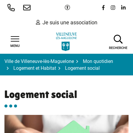
Gestion des traceurs
Aller
Paramètres d'accessibilité
Lien vers le 
Lien vers
Lien 
au
contenu
Je suis une association
MENU
RECHERCHE
Ville de Villeneuve-lès-Maguelone
Mon quotidien
Logement et Habitat
Logement social
Logement social