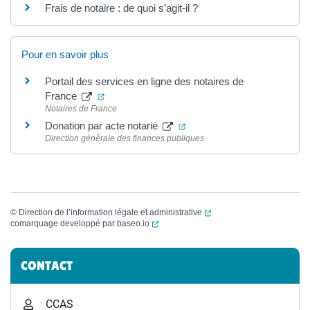
Frais de notaire : de quoi s’agit-il ?
Pour en savoir plus
Portail des services en ligne des notaires de
(ouverture dans un nouvel onglet)
France
Notaires de France
(ouverture dans un nouvel o
Donation par acte notarié
Direction générale des finances publiques
(ouverture dans un nouvel
©
Direction de l’information légale et administrative
(ouverture dans un nouvel onglet)
comarquage developpé par
baseo.io
Informations complémentaires
CONTACT
CCAS