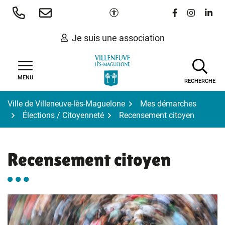
Gestion des traceurs
Aller
Paramètres d'accessibilité
Lien vers le 
Lien vers
Lien 
au
contenu
Je suis une association
MENU
RECHERCHE
Ville de Villeneuve-lès-Maguelone
Mes démarches
Élections / Citoyenneté
Recensement citoyen
Recensement citoyen