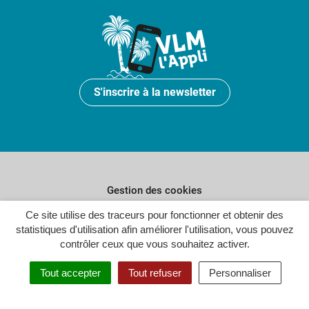
S'inscrire à la newsletter
Gestion des cookies
Ce site utilise des traceurs pour fonctionner et obtenir des
Plan du site
statistiques d'utilisation afin améliorer l'utilisation, vous pouvez
Politique de confidentialité
contrôler ceux que vous souhaitez activer.
Crédits
Tout accepter
Tout refuser
Personnaliser
Accessibilité : partiellement conforme