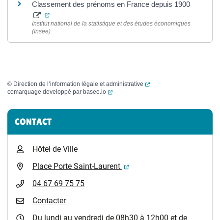
Classement des prénoms en France depuis 1900
(ouverture dans un nouvel onglet)
Institut national de la statistique et des études économiques
(Insee)
(ouverture dans un nouvel
©
Direction de l’information légale et administrative
(ouverture dans un nouvel onglet)
comarquage developpé par
baseo.io
Informations complémentaires
CONTACT
Hôtel de Ville
(ouverture dans un nouvel 
Place Porte Saint-Laurent
04 67 69 75 75
Contacter
Du lundi au vendredi de 08h30 à 12h00 et de