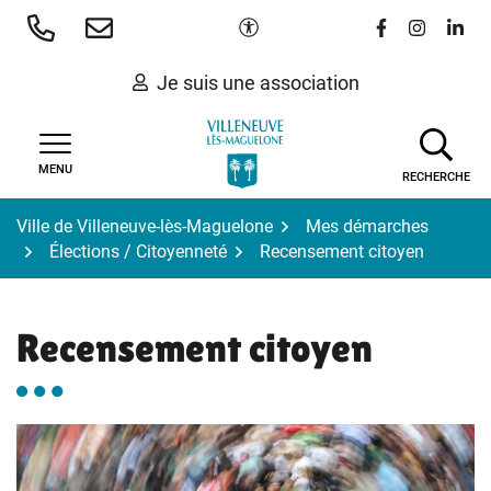
Gestion des traceurs
Aller
Paramètres d'accessibilité
Lien vers le 
Lien vers
Lien 
au
contenu
Je suis une association
MENU
RECHERCHE
Ville de Villeneuve-lès-Maguelone
Mes démarches
Élections / Citoyenneté
Recensement citoyen
Recensement citoyen