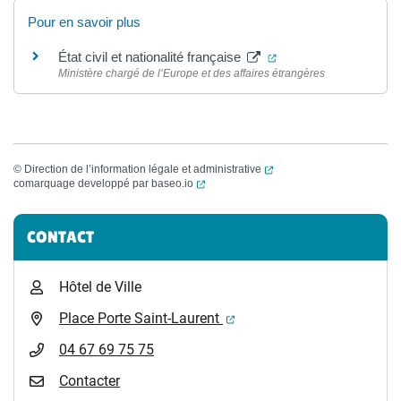
Pour en savoir plus
(ouverture dans un no
État civil et nationalité française
Ministère chargé de l’Europe et des affaires étrangères
(ouverture dans un nouvel
©
Direction de l’information légale et administrative
(ouverture dans un nouvel onglet)
comarquage developpé par
baseo.io
Informations complémentaires
CONTACT
Hôtel de Ville
(ouverture dans un nouvel 
Place Porte Saint-Laurent
04 67 69 75 75
Contacter