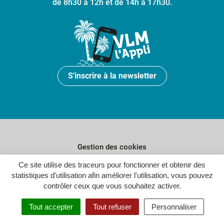
de 8h30 à 12h et de 14h à 17h30.
S'inscrire à la newsletter
Gestion des cookies
Plan du site
Ce site utilise des traceurs pour fonctionner et obtenir des
statistiques d'utilisation afin améliorer l'utilisation, vous pouvez
Politique de confidentialité
contrôler ceux que vous souhaitez activer.
Crédits
Tout accepter
Tout refuser
Personnaliser
Accessibilité : partiellement conforme