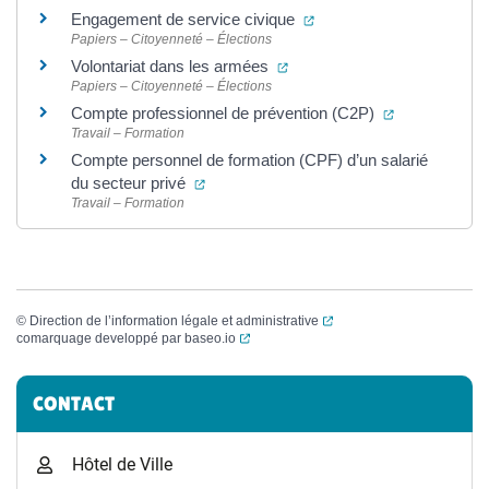
(ouverture dans un nouve
Engagement de service civique
Papiers – Citoyenneté – Élections
(ouverture dans un nouvel on
Volontariat dans les armées
Papiers – Citoyenneté – Élections
(ouverture da
Compte professionnel de prévention (C2P)
Travail – Formation
Compte personnel de formation (CPF) d’un salarié
(ouverture dans un nouvel onglet)
du secteur privé
Travail – Formation
(ouverture dans un nouvel
©
Direction de l’information légale et administrative
(ouverture dans un nouvel onglet)
comarquage developpé par
baseo.io
Informations complémentaires
CONTACT
Hôtel de Ville