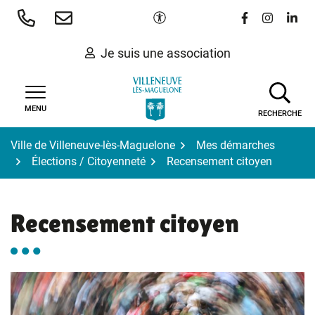
Gestion des traceurs
Aller
Paramètres d'accessibilité
Lien vers le 
Lien vers
Lien 
au
contenu
Je suis une association
MENU
RECHERCHE
Ville de Villeneuve-lès-Maguelone
Mes démarches
Élections / Citoyenneté
Recensement citoyen
Recensement citoyen