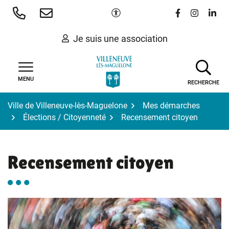
Gestion des traceurs
Aller
Paramètres d'accessibilité
Lien vers le 
Lien vers
Lien 
au
contenu
Je suis une association
MENU
RECHERCHE
Ville de Villeneuve-lès-Maguelone
Mes démarches
Élections / Citoyenneté
Recensement citoyen
Recensement citoyen