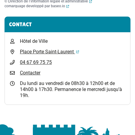
(ouverture dans un nouvel
©
Direction de l’information légale et administrative
(ouverture dans un nouvel onglet)
comarquage developpé par
baseo.io
Informations complémentaires
CONTACT
Hôtel de Ville
(ouverture dans un nouvel 
Place Porte Saint-Laurent
04 67 69 75 75
Contacter
Du lundi au vendredi de 08h30 à 12h00 et de
14h00 à 17h30. Permanence le mercredi jusqu’à
19h.