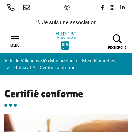
Gestion des traceurs
Aller
Paramètres d'accessibilité
Lien vers le 
Lien vers
Lien 
au
contenu
Je suis une association
MENU
RECHERCHE
Ville de Villeneuve-lès-Maguelone
Mes démarches
Etat civil
Certifié conforme
Certifié conforme