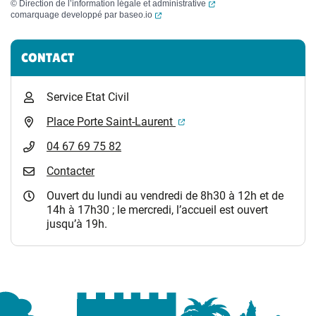
(ouverture dans un nouvel
©
Direction de l’information légale et administrative
(ouverture dans un nouvel onglet)
comarquage developpé par
baseo.io
Informations complémentaires
CONTACT
Service Etat Civil
(ouverture dans un nouvel 
Place Porte Saint-Laurent
04 67 69 75 82
Contacter
Ouvert du lundi au vendredi de 8h30 à 12h et de
14h à 17h30 ; le mercredi, l’accueil est ouvert
jusqu’à 19h.