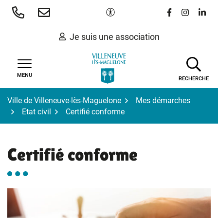
Gestion des traceurs
Aller
Paramètres d'accessibilité
Lien vers le 
Lien vers
Lien 
au
contenu
Je suis une association
MENU
RECHERCHE
Ville de Villeneuve-lès-Maguelone
Mes démarches
Etat civil
Certifié conforme
Certifié conforme