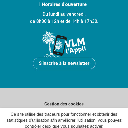
Horaires d'ouverture
Du lundi au vendredi,
de 8h30 à 12h et de 14h à 17h30.
S'inscrire à la newsletter
Gestion des cookies
Ce site utilise des traceurs pour fonctionner et obtenir des
Plan du site
statistiques d'utilisation afin améliorer l'utilisation, vous pouvez
Politique de confidentialité
contrôler ceux que vous souhaitez activer.