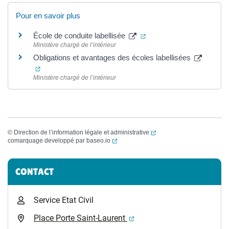
Pour en savoir plus
(ouverture dans un nouve
École de conduite labellisée
Ministère chargé de l’intérieur
Obligations et avantages des écoles labellisées
(ouverture dans un nouvel onglet)
Ministère chargé de l’intérieur
(ouverture dans un nouvel
©
Direction de l’information légale et administrative
(ouverture dans un nouvel onglet)
comarquage developpé par
baseo.io
Informations complémentaires
CONTACT
Service Etat Civil
(ouverture dans un nouvel 
Place Porte Saint-Laurent