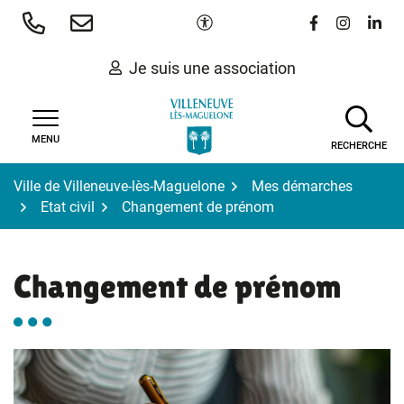
Gestion des traceurs
Aller
Paramètres d'accessibilité
Lien vers le 
Lien vers
Lien 
au
contenu
Je suis une association
MENU
RECHERCHE
Ville de Villeneuve-lès-Maguelone
Mes démarches
Etat civil
Changement de prénom
Changement de prénom