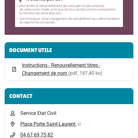
Informations complémentaires
DOCUMENT UTILE
Instructions - Renouvellement titres -
Changement de nom
(pdf, 187,40 ko)
CONTACT
Service Etat Civil
(ouverture dans un nouvel 
Place Porte Saint-Laurent
04 67 69 75 82