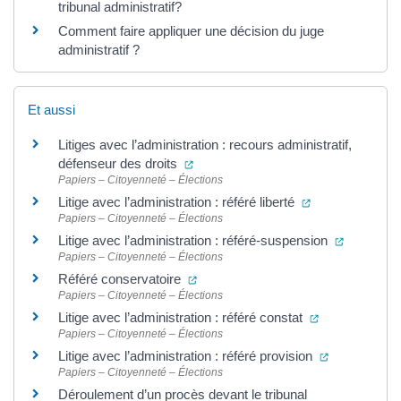
tribunal administratif?
Comment faire appliquer une décision du juge
administratif ?
Et aussi
Litiges avec l’administration : recours administratif,
(ouverture dans un nouvel onglet)
défenseur des droits
Papiers – Citoyenneté – Élections
(ouverture dans
Litige avec l’administration : référé liberté
Papiers – Citoyenneté – Élections
(ouvertur
Litige avec l’administration : référé-suspension
Papiers – Citoyenneté – Élections
(ouverture dans un nouvel onglet)
Référé conservatoire
Papiers – Citoyenneté – Élections
(ouverture dan
Litige avec l’administration : référé constat
Papiers – Citoyenneté – Élections
(ouverture d
Litige avec l’administration : référé provision
Papiers – Citoyenneté – Élections
Déroulement d’un procès devant le tribunal