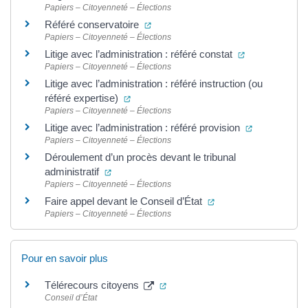
Papiers – Citoyenneté – Élections
(ouverture dans un nouvel onglet)
Référé conservatoire
Papiers – Citoyenneté – Élections
(ouverture dan
Litige avec l’administration : référé constat
Papiers – Citoyenneté – Élections
Litige avec l’administration : référé instruction (ou
(ouverture dans un nouvel onglet)
référé expertise)
Papiers – Citoyenneté – Élections
(ouverture d
Litige avec l’administration : référé provision
Papiers – Citoyenneté – Élections
Déroulement d’un procès devant le tribunal
(ouverture dans un nouvel onglet)
administratif
Papiers – Citoyenneté – Élections
(ouverture dans un n
Faire appel devant le Conseil d’État
Papiers – Citoyenneté – Élections
Pour en savoir plus
(ouverture dans un nouvel ongle
Télérecours citoyens
Conseil d’État