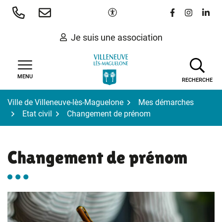
Gestion des traceurs
Aller
Paramètres d'accessibilité
Lien vers le 
Lien vers
Lien 
au
contenu
Je suis une association
MENU
RECHERCHE
Ville de Villeneuve-lès-Maguelone
Mes démarches
Etat civil
Changement de prénom
Changement de prénom