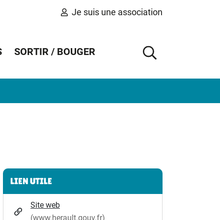
Je suis une association
S
SORTIR / BOUGER
AFFICHER 
Informations complémentaires
LIEN UTILE
Site web
(www.herault.gouv.fr)