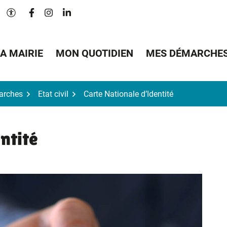
Lien vers le compte Facebook
Lien vers le compte Instagram
Lien vers le compte Linkedin
Paramètres d'accessibilité
A MAIRIE
MON QUOTIDIEN
MES DÉMARCHE
arches
Etat civil
Carte Nationale d’Identité
ntité