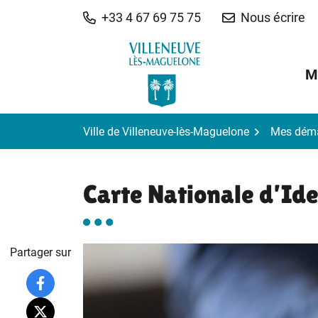
Gestion des traceurs
Aller
+33 4 67 69 75 75
Nous écrire
au
contenu
M
Ville de Villeneuve-lès-Maguelone
Mes dém
Carte Nationale d’Ide
Partager sur