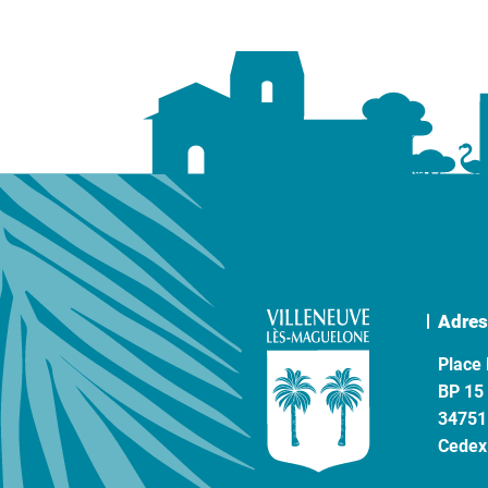
Adres
Place 
BP 15
34751
Cedex