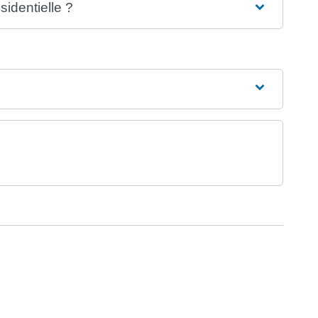
sidentielle ?
ure dans un nouvel onglet)
uvel onglet)