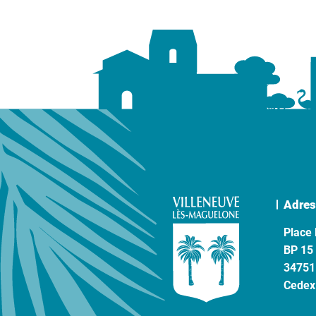
Adres
Place 
BP 15
34751
Cedex