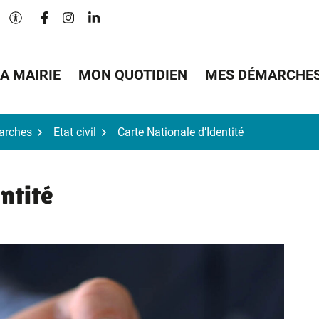
Lien vers le compte Facebook
Lien vers le compte Instagram
Lien vers le compte Linkedin
Paramètres d'accessibilité
A MAIRIE
MON QUOTIDIEN
MES DÉMARCHE
arches
Etat civil
Carte Nationale d’Identité
ntité