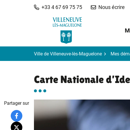
Gestion des traceurs
Aller
+33 4 67 69 75 75
Nous écrire
au
contenu
M
Ville de Villeneuve-lès-Maguelone
Mes dém
Carte Nationale d’Ide
Partager sur