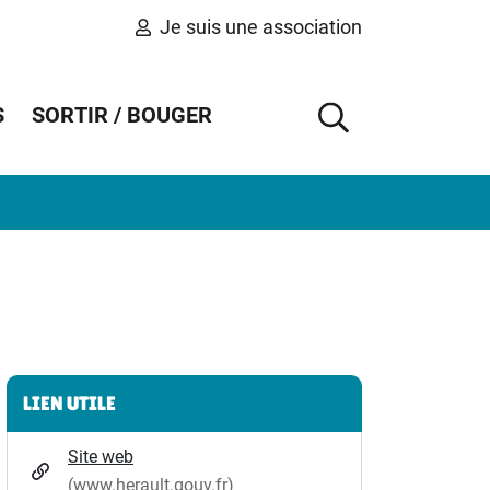
Je suis une association
S
SORTIR / BOUGER
AFFICHER 
Informations complémentaires
LIEN UTILE
Site web
(www.herault.gouv.fr)