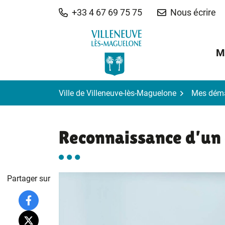
Gestion des traceurs
Aller
+33 4 67 69 75 75
Nous écrire
au
contenu
M
Ville de Villeneuve-lès-Maguelone
Mes dém
Reconnaissance d’un
Partager sur