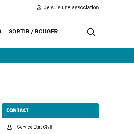
Je suis une association
S
SORTIR / BOUGER
AFFICHER 
Informations complémentaires
CONTACT
Service Etat Civil