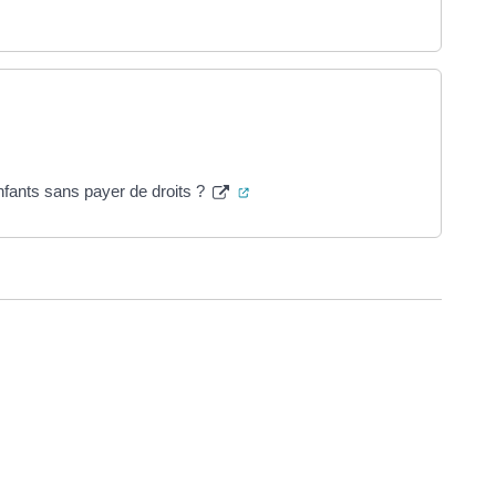
uvel onglet)
un nouvel onglet)
(ouverture dans un nouvel onglet)
nfants sans payer de droits ?
ure dans un nouvel onglet)
uvel onglet)