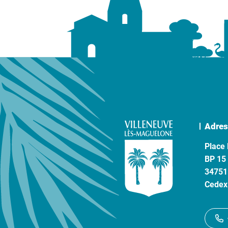
Adres
Place 
BP 15
34751
Cedex