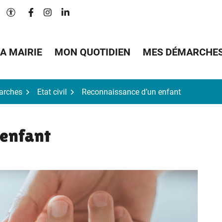
Lien vers le compte Facebook
Lien vers le compte Instagram
Lien vers le compte Linkedin
Paramètres d'accessibilité
A MAIRIE
MON QUOTIDIEN
MES DÉMARCHE
arches
Etat civil
Reconnaissance d’un enfant
 enfant