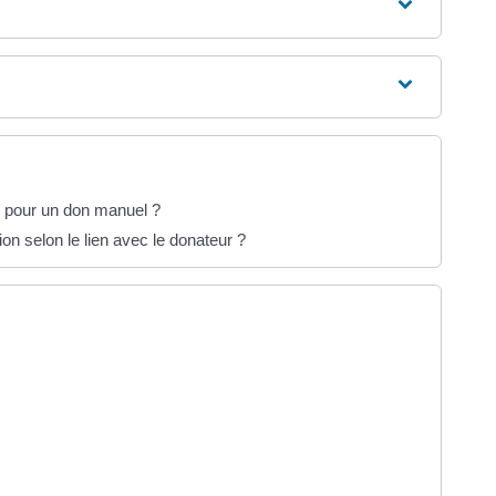
e pour un don manuel ?
on selon le lien avec le donateur ?
erture dans un nouvel onglet)
ture dans un nouvel onglet)
ns un nouvel onglet)