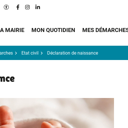
Lien vers le compte Facebook
Lien vers le compte Instagram
Lien vers le compte Linkedin
Paramètres d'accessibilité
A MAIRIE
MON QUOTIDIEN
MES DÉMARCHE
arches
Etat civil
Déclaration de naissance
ance