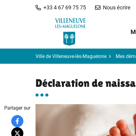
Gestion des traceurs
Aller
+33 4 67 69 75 75
Nous écrire
au
contenu
M
Ville de Villeneuve-lès-Maguelone
Mes dém
Déclaration de naiss
Partager sur