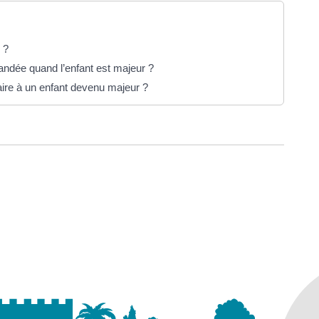
 ?
andée quand l’enfant est majeur ?
aire à un enfant devenu majeur ?
ure dans un nouvel onglet)
uvel onglet)