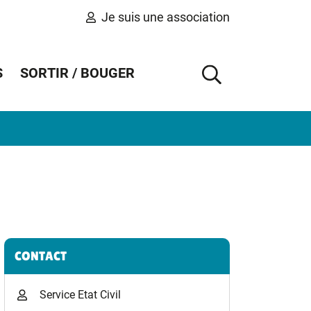
Je suis une association
S
SORTIR / BOUGER
AFFICHER 
Informations complémentaires
CONTACT
Service Etat Civil