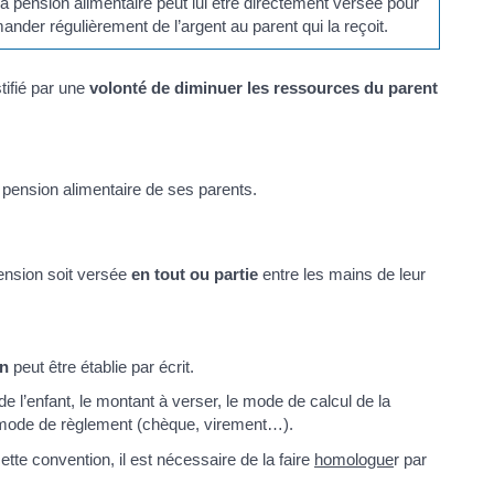
 pension alimentaire peut lui être directement versée pour
nder régulièrement de l’argent au parent qui la reçoit.
tifié par une
volonté de diminuer les ressources du parent
 pension alimentaire de ses parents.
ension soit versée
en tout ou partie
entre les mains de leur
on
peut être établie par écrit.
de l’enfant, le montant à verser, le mode de calcul de la
le mode de règlement (chèque, virement…).
ette convention, il est nécessaire de la faire
homologue
r par