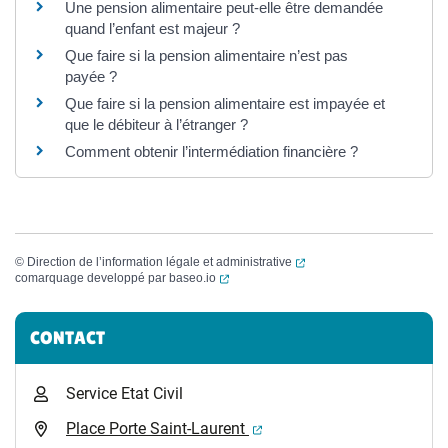
Une pension alimentaire peut-elle être demandée
quand l’enfant est majeur ?
Que faire si la pension alimentaire n’est pas
payée ?
Que faire si la pension alimentaire est impayée et
que le débiteur à l’étranger ?
Comment obtenir l’intermédiation financière ?
(ouverture dans un nouvel
©
Direction de l’information légale et administrative
(ouverture dans un nouvel onglet)
comarquage developpé par
baseo.io
Informations complémentaires
CONTACT
Service Etat Civil
(ouverture dans un nouvel 
Place Porte Saint-Laurent