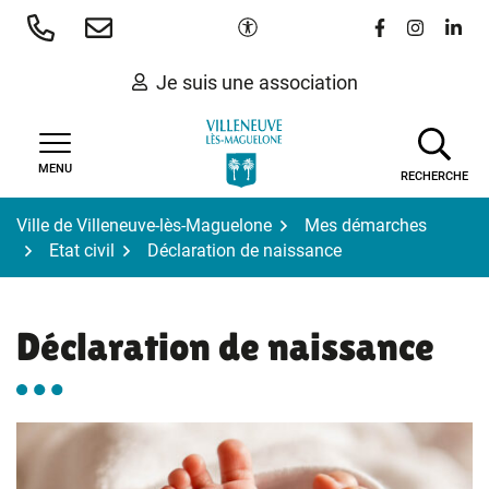
Gestion des traceurs
Aller
Paramètres d'accessibilité
Lien vers le 
Lien vers
Lien 
au
contenu
Je suis une association
MENU
RECHERCHE
Ville de Villeneuve-lès-Maguelone
Mes démarches
Etat civil
Déclaration de naissance
Déclaration de naissance