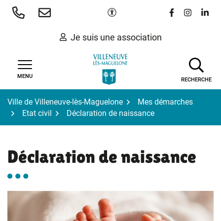
Gestion des traceurs
Aller
Paramètres d'accessibilité
Lien vers le 
Lien vers
Lien 
au
contenu
Je suis une association
MENU
RECHERCHE
Ville de Villeneuve-lès-Maguelone
Mes démarches
Etat civil
Déclaration de naissance
Déclaration de naissance