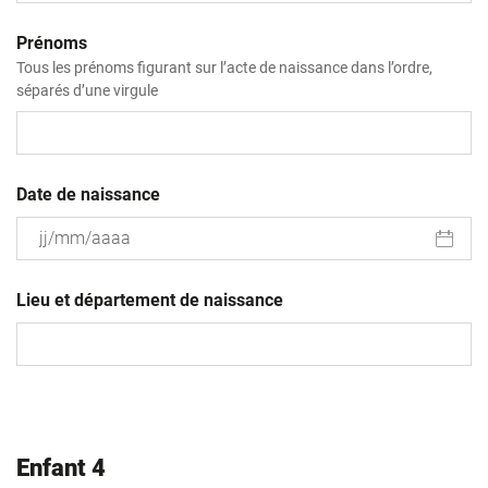
Prénoms
Tous les prénoms figurant sur l’acte de naissance dans l’ordre,
séparés d’une virgule
Date de naissance
JJ
slash
Lieu et département de naissance
MM
slash
AAAA
Enfant 4