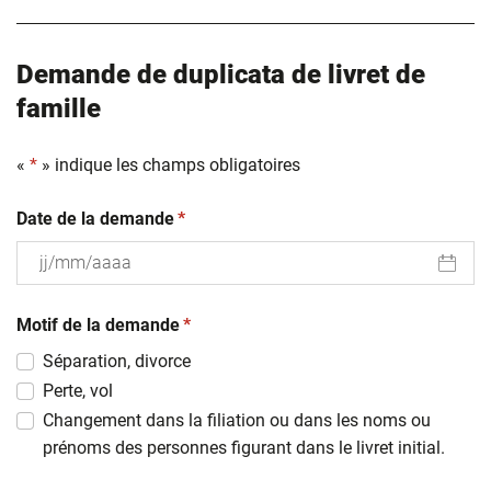
Demande de duplicata de livret de
famille
«
*
» indique les champs obligatoires
(obligatoire)
Date de la demande
*
JJ
(obligatoire)
slash
Motif de la demande
*
MM
Séparation, divorce
slash
Perte, vol
AAAA
Changement dans la filiation ou dans les noms ou
prénoms des personnes figurant dans le livret initial.