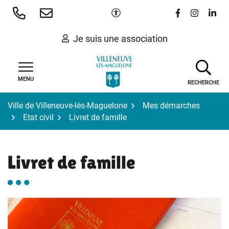
Gestion des traceurs
Aller
Paramètres d'accessibilité
Lien vers le 
Lien vers
Lien 
au
contenu
Je suis une association
MENU
RECHERCHE
Ville de Villeneuve-lès-Maguelone
Mes démarches
Etat civil
Livret de famille
Livret de famille