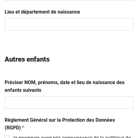
JJ
slash
Lieu et département de naissance
MM
slash
AAAA
Autres enfants
Préciser NOM, prénoms, date et lieu de naissance des
enfants suivants
Règlement Général sur la Protection des Données
(obligatoire)
(RGPD)
*
Je reconnais avoir pris connaissance de la
politique de