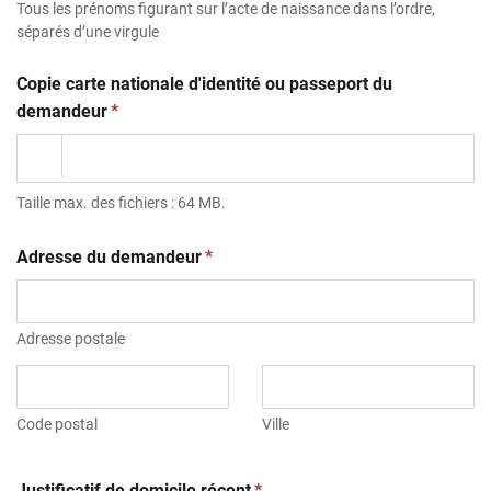
Tous les prénoms figurant sur l’acte de naissance dans l’ordre,
séparés d’une virgule
Copie carte nationale d'identité ou passeport du
(obligatoire)
demandeur
*
Taille max. des fichiers : 64 MB.
(obligatoire)
Adresse du demandeur
*
Adresse postale
Code postal
Ville
(obligatoire)
Justificatif de domicile récent
*