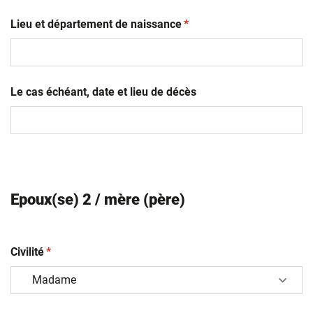
JJ
(obligatoire)
slash
Lieu et département de naissance
*
MM
slash
AAAA
Le cas échéant, date et lieu de décès
Epoux(se) 2 / mère (père)
(obligatoire)
Civilité
*