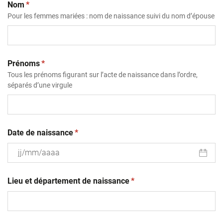
(obligatoire)
Nom
*
Pour les femmes mariées : nom de naissance suivi du nom d’épouse
(obligatoire)
Prénoms
*
Tous les prénoms figurant sur l’acte de naissance dans l’ordre,
séparés d’une virgule
(obligatoire)
Date de naissance
*
JJ
(obligatoire)
slash
Lieu et département de naissance
*
MM
slash
AAAA