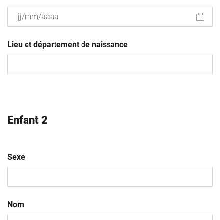
JJ
slash
Lieu et département de naissance
MM
slash
AAAA
Enfant 2
Sexe
Nom