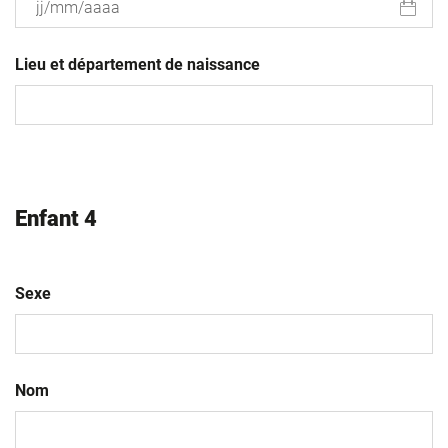
JJ
slash
Lieu et département de naissance
MM
slash
AAAA
Enfant 4
Sexe
Nom