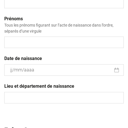
Prénoms
Tous les prénoms figurant sur l’acte de naissance dans l’ordre,
séparés d’une virgule
Date de naissance
JJ
slash
Lieu et département de naissance
MM
slash
AAAA