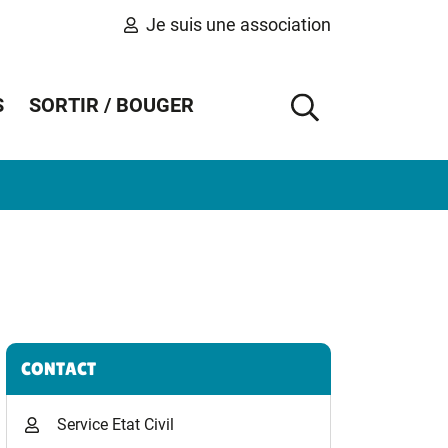
Je suis une association
S
SORTIR / BOUGER
AFFICHER 
Informations complémentaires
CONTACT
Service Etat Civil