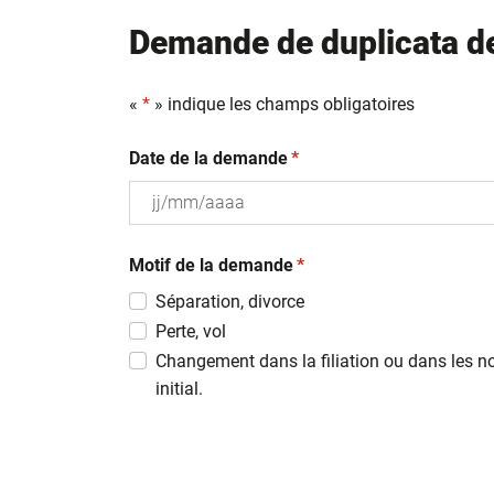
Demande de duplicata de 
«
*
» indique les champs obligatoires
(obligatoire)
Date de la demande
*
JJ
(obligatoire)
slash
Motif de la demande
*
MM
Séparation, divorce
slash
Perte, vol
AAAA
Changement dans la filiation ou dans les n
initial.