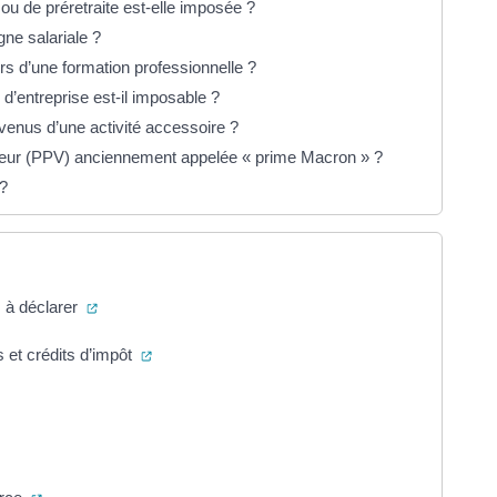
ou de préretraite est-elle imposée ?
gne salariale ?
ors d’une formation professionnelle ?
d’entreprise est-il imposable ?
evenus d’une activité accessoire ?
aleur (PPV) anciennement appelée « prime Macron » ?
 ?
(ouverture dans un nouvel onglet)
s à déclarer
(ouverture dans un nouvel onglet)
s et crédits d’impôt
erture dans un nouvel onglet)
ouverture dans un nouvel onglet)
(ouverture dans un nouvel onglet)