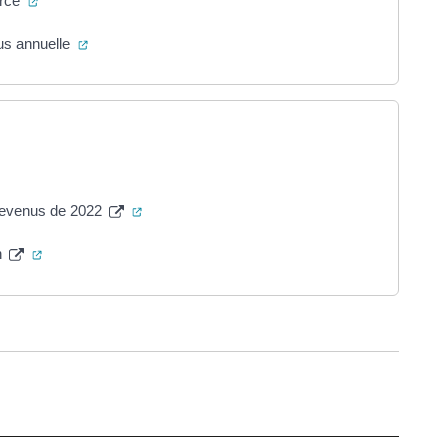
urce
(ouverture dans un nouvel onglet)
nus annuelle
uvel onglet)
(ouverture dans un nouvel onglet)
 revenus de 2022
(ouverture dans un nouvel onglet)
n
ure dans un nouvel onglet)
uvel onglet)