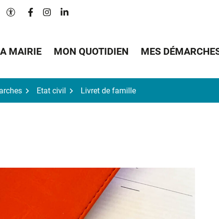
Lien vers le compte Facebook
Lien vers le compte Instagram
Lien vers le compte Linkedin
Paramètres d'accessibilité
A MAIRIE
MON QUOTIDIEN
MES DÉMARCHE
arches
Etat civil
Livret de famille