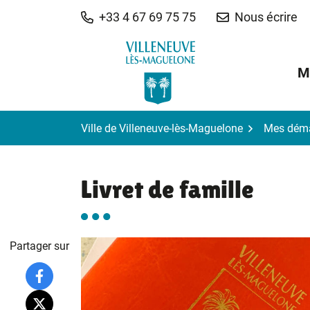
Gestion des traceurs
Aller
+33 4 67 69 75 75
Nous écrire
au
contenu
M
Ville de Villeneuve-lès-Maguelone
Mes dém
Livret de famille
Partager sur