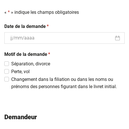
«
*
» indique les champs obligatoires
(obligatoire)
Date de la demande
*
JJ
(obligatoire)
slash
Motif de la demande
*
MM
Séparation, divorce
slash
Perte, vol
AAAA
Changement dans la filiation ou dans les noms ou
prénoms des personnes figurant dans le livret initial.
Demandeur