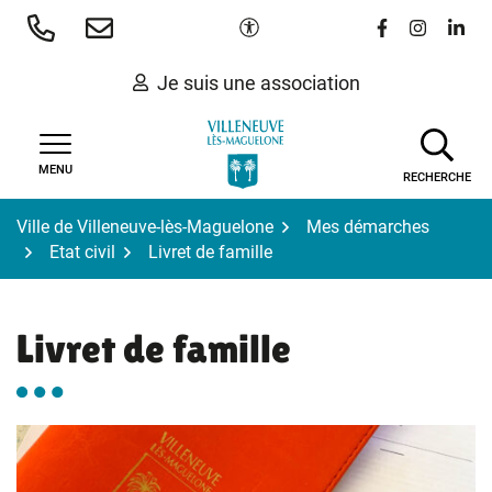
Gestion des traceurs
Aller
Paramètres d'accessibilité
Lien vers le 
Lien vers
Lien 
au
contenu
Je suis une association
MENU
RECHERCHE
Ville de Villeneuve-lès-Maguelone
Mes démarches
Etat civil
Livret de famille
Livret de famille