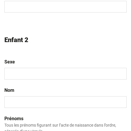
MM
slash
AAAA
Enfant 2
Sexe
Nom
Prénoms
Tous les prénoms figurant sur l’acte de naissance dans l’ordre,