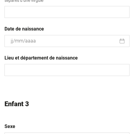
séparés d’une virgule
Date de naissance
JJ
slash
Lieu et département de naissance
MM
slash
AAAA
Enfant 3
Sexe