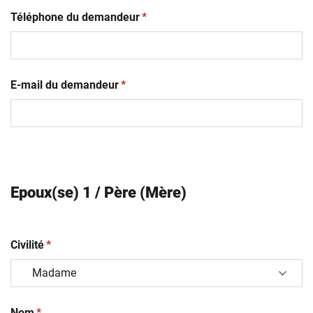
(obligatoire)
Téléphone du demandeur
*
(obligatoire)
E-mail du demandeur
*
Epoux(se) 1 / Père (Mère)
(obligatoire)
Civilité
*
(obligatoire)
Nom
*