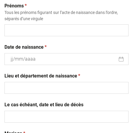
(obligatoire)
Prénoms
*
Tous les prénoms figurant sur l’acte de naissance dans l’ordre,
séparés d’une virgule
(obligatoire)
Date de naissance
*
JJ
(obligatoire)
slash
Lieu et département de naissance
*
MM
slash
AAAA
Le cas échéant, date et lieu de décès