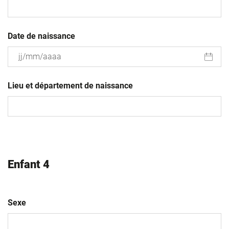
Date de naissance
JJ
slash
Lieu et département de naissance
MM
slash
AAAA
Enfant 4
Sexe