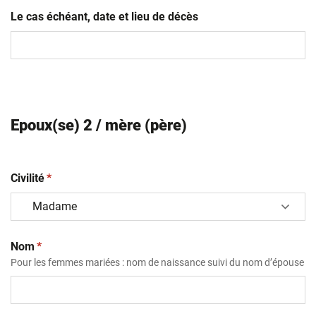
AAAA
Le cas échéant, date et lieu de décès
Epoux(se) 2 / mère (père)
(obligatoire)
Civilité
*
(obligatoire)
Nom
*
Pour les femmes mariées : nom de naissance suivi du nom d’épouse