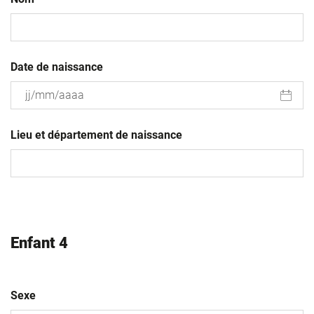
Date de naissance
JJ
slash
Lieu et département de naissance
MM
slash
AAAA
Enfant 4
Sexe