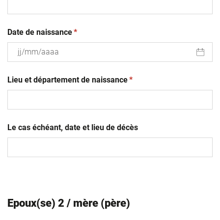
(obligatoire)
Date de naissance
*
JJ
(obligatoire)
slash
Lieu et département de naissance
*
MM
slash
AAAA
Le cas échéant, date et lieu de décès
Epoux(se) 2 / mère (père)