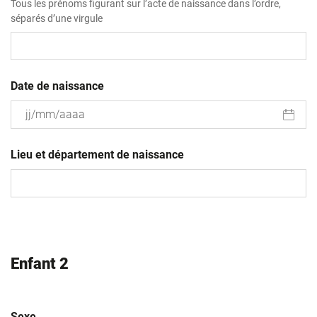
Tous les prénoms figurant sur l’acte de naissance dans l’ordre,
séparés d’une virgule
Date de naissance
JJ
slash
Lieu et département de naissance
MM
slash
AAAA
Enfant 2
Sexe