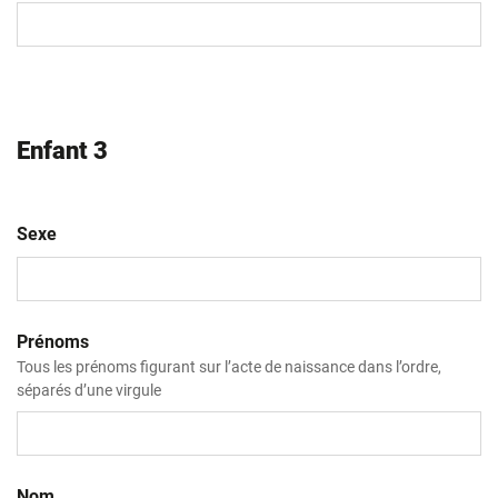
MM
slash
AAAA
Enfant 3
Sexe
Prénoms
Tous les prénoms figurant sur l’acte de naissance dans l’ordre,
séparés d’une virgule
Nom