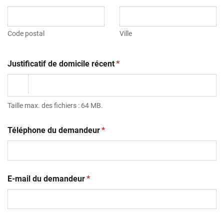
Code postal
Ville
(obligatoire)
Justificatif de domicile récent
*
Taille max. des fichiers : 64 MB.
(obligatoire)
Téléphone du demandeur
*
(obligatoire)
E-mail du demandeur
*