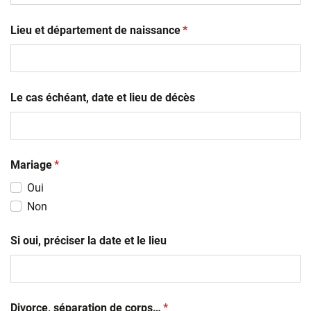
JJ
(obligatoire)
slash
Lieu et département de naissance
*
MM
slash
AAAA
Le cas échéant, date et lieu de décès
(obligatoire)
Mariage
*
Oui
Non
Si oui, préciser la date et le lieu
(obligatoire)
Divorce, séparation de corps…
*