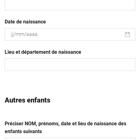
Date de naissance
JJ
slash
Lieu et département de naissance
MM
slash
AAAA
Autres enfants
Préciser NOM, prénoms, date et lieu de naissance des
enfants suivants