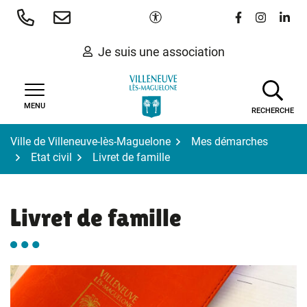
Gestion des traceurs
Aller
Paramètres d'accessibilité
Lien vers le 
Lien vers
Lien 
au
contenu
Je suis une association
MENU
RECHERCHE
Ville de Villeneuve-lès-Maguelone
Mes démarches
Etat civil
Livret de famille
Livret de famille