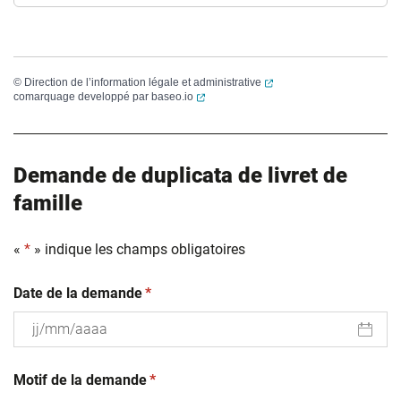
(ouverture dans un nouvel
©
Direction de l’information légale et administrative
(ouverture dans un nouvel onglet)
comarquage developpé par
baseo.io
Demande de duplicata de livret de
famille
«
*
» indique les champs obligatoires
(obligatoire)
Date de la demande
*
JJ
(obligatoire)
slash
Motif de la demande
*