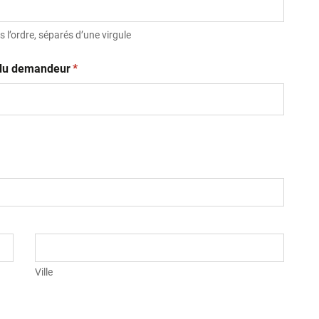
 l’ordre, séparés d’une virgule
(obligatoire)
t du demandeur
*
Ville