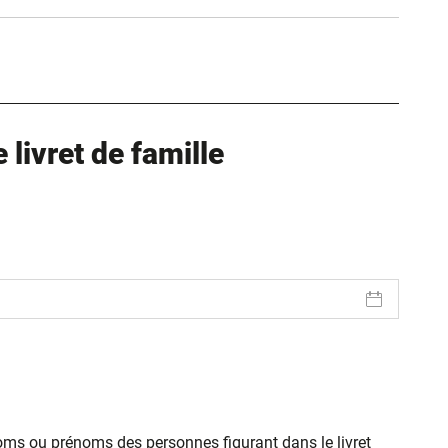
ure dans un nouvel onglet)
uvel onglet)
livret de famille
oms ou prénoms des personnes figurant dans le livret