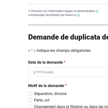
(ouvert
©
Direction de l’information légale et administrative
(ouverture dans un no
comarquage developpé par
baseo.io
Demande de duplicata de 
«
*
» indique les champs obligatoires
(obligatoire)
Date de la demande
*
JJ
(obligatoire)
slash
Motif de la demande
*
MM
Séparation, divorce
slash
Perte, vol
AAAA
Changement dans la filiation ou dans les n