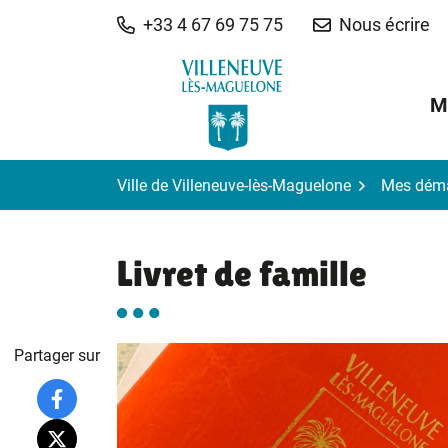
Gestion des traceurs
Aller
+33 4 67 69 75 75
Nous écrire
au
contenu
M
Ville de Villeneuve-lès-Maguelone
Mes dém
Livret de famille
Partager sur