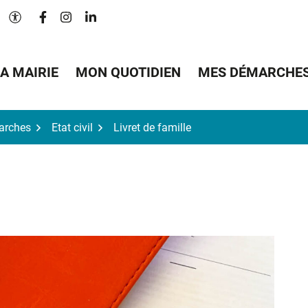
Lien vers le compte Facebook
Lien vers le compte Instagram
Lien vers le compte Linkedin
Paramètres d'accessibilité
A MAIRIE
MON QUOTIDIEN
MES DÉMARCHE
arches
Etat civil
Livret de famille