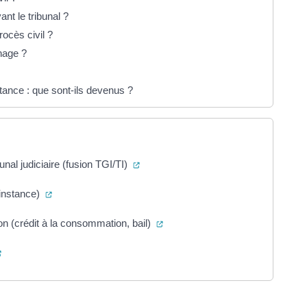
nt le tribunal ?
ocès civil ?
nage ?
stance : que sont-ils devenus ?
(ouverture dans un nouvel onglet)
unal judiciaire (fusion TGI/TI)
(ouverture dans un nouvel onglet)
d’instance)
(ouverture dans un nouvel ongle
ion (crédit à la consommation, bail)
(ouverture dans un nouvel onglet)