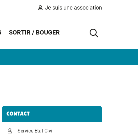
Je suis une association
S
SORTIR / BOUGER
AFFICHER 
Informations complémentaires
CONTACT
Service Etat Civil