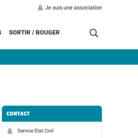
Je suis une association
S
SORTIR / BOUGER
AFFICHER 
Informations complémentaires
CONTACT
Service Etat Civil