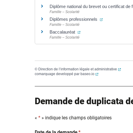
Diplôme national du brevet ou certificat de
Famille – Scolarité
(ouverture dans
Diplômes professionnels
Famille – Scolarité
(ouverture dans un nouvel 
Baccalauréat
Famille – Scolarité
(ouvert
©
Direction de l’information légale et administrative
(ouverture dans un no
comarquage developpé par
baseo.io
Demande de duplicata de 
«
*
» indique les champs obligatoires
(obligatoire)
Date de la demande
*