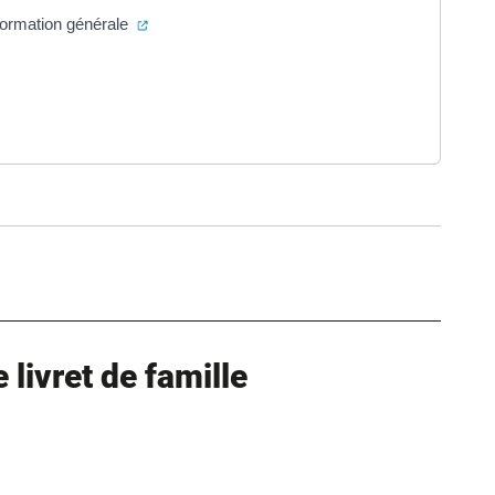
(ouverture dans un nouvel onglet)
 formation générale
 un nouvel onglet)
onglet)
ure dans un nouvel onglet)
uvel onglet)
livret de famille