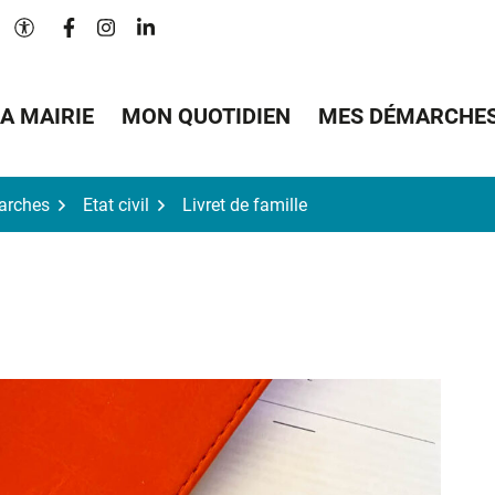
Lien vers le compte Facebook
Lien vers le compte Instagram
Lien vers le compte Linkedin
Paramètres d'accessibilité
A MAIRIE
MON QUOTIDIEN
MES DÉMARCHE
arches
Etat civil
Livret de famille