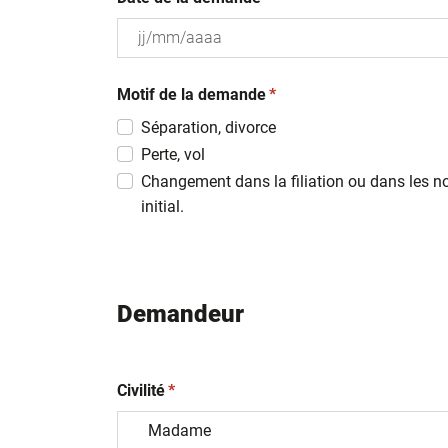
JJ
(obligatoire)
slash
Motif de la demande
*
MM
Séparation, divorce
slash
Perte, vol
AAAA
Changement dans la filiation ou dans les n
initial.
Demandeur
(obligatoire)
Civilité
*