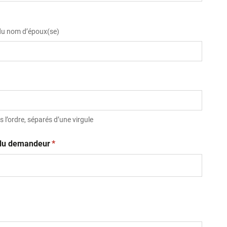
 du nom d’époux(se)
 l’ordre, séparés d’une virgule
(obligatoire)
t du demandeur
*