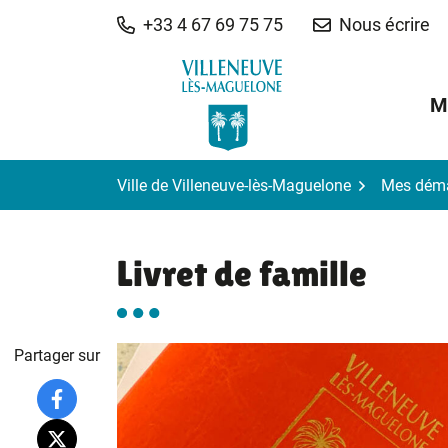
Gestion des traceurs
Aller
+33 4 67 69 75 75
Nous écrire
au
contenu
M
Ville de Villeneuve-lès-Maguelone
Mes dém
Livret de famille
Partager sur