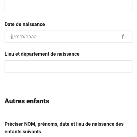
Date de naissance
JJ
slash
Lieu et département de naissance
MM
slash
AAAA
Autres enfants
Préciser NOM, prénoms, date et lieu de naissance des
enfants suivants