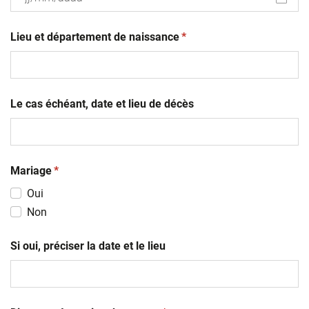
JJ
(obligatoire)
slash
Lieu et département de naissance
*
MM
slash
AAAA
Le cas échéant, date et lieu de décès
(obligatoire)
Mariage
*
Oui
Non
Si oui, préciser la date et le lieu