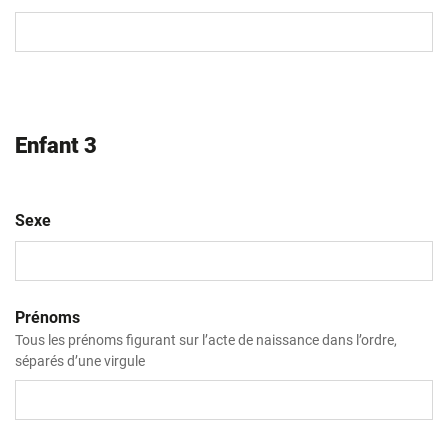
MM
slash
AAAA
Enfant 3
Sexe
Prénoms
Tous les prénoms figurant sur l’acte de naissance dans l’ordre,
séparés d’une virgule