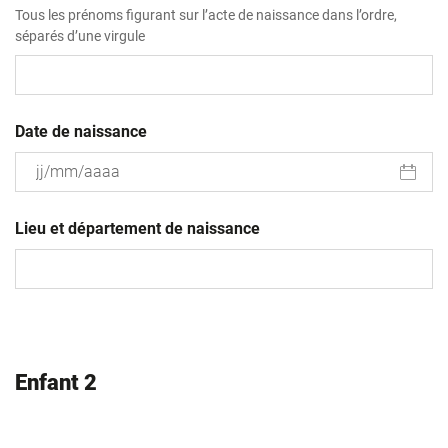
Tous les prénoms figurant sur l’acte de naissance dans l’ordre,
séparés d’une virgule
Date de naissance
JJ
slash
Lieu et département de naissance
MM
slash
AAAA
Enfant 2