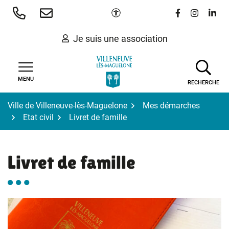
Gestion des traceurs
Aller
Paramètres d'accessibilité
Lien vers le 
Lien vers
Lien 
au
contenu
Je suis une association
MENU
RECHERCHE
Ville de Villeneuve-lès-Maguelone
Mes démarches
Etat civil
Livret de famille
Livret de famille