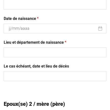
(obligatoire)
Date de naissance
*
JJ
(obligatoire)
slash
Lieu et département de naissance
*
MM
slash
AAAA
Le cas échéant, date et lieu de décès
Epoux(se) 2 / mère (père)