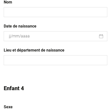
Nom
Date de naissance
JJ
slash
Lieu et département de naissance
MM
slash
AAAA
Enfant 4
Sexe