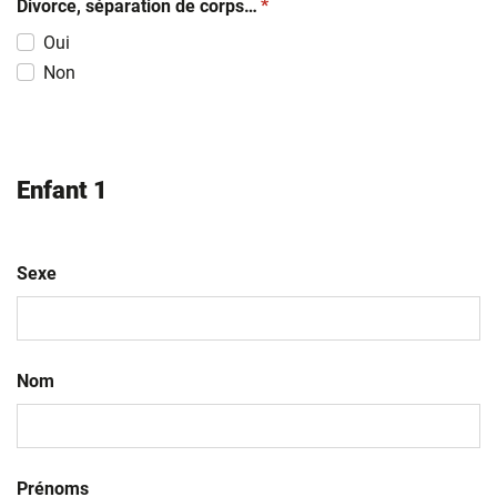
(obligatoire)
Divorce, séparation de corps…
*
Oui
Non
Enfant 1
Sexe
Nom
Prénoms