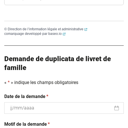
(ouverture dans un nouvel
©
Direction de l’information légale et administrative
(ouverture dans un nouvel onglet)
comarquage developpé par
baseo.io
Demande de duplicata de livret de
famille
«
*
» indique les champs obligatoires
(obligatoire)
Date de la demande
*
JJ
(obligatoire)
slash
Motif de la demande
*