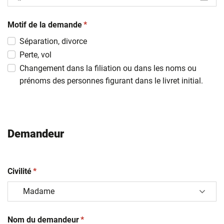
JJ
(obligatoire)
slash
Motif de la demande
*
MM
Séparation, divorce
slash
Perte, vol
AAAA
Changement dans la filiation ou dans les noms ou
prénoms des personnes figurant dans le livret initial.
Demandeur
(obligatoire)
Civilité
*
(obligatoire)
Nom du demandeur
*