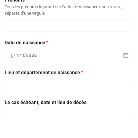
Tous les prénoms figurant sur l’acte de naissance dans l’ordre,
séparés d’une virgule
(obligatoire)
Date de naissance
*
JJ
(obligatoire)
slash
Lieu et département de naissance
*
MM
slash
AAAA
Le cas échéant, date et lieu de décès