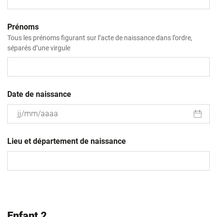
Prénoms
Tous les prénoms figurant sur l’acte de naissance dans l’ordre,
séparés d’une virgule
Date de naissance
JJ
slash
Lieu et département de naissance
MM
slash
AAAA
Enfant 2