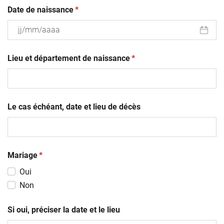
(obligatoire)
Date de naissance
*
JJ
(obligatoire)
slash
Lieu et département de naissance
*
MM
slash
AAAA
Le cas échéant, date et lieu de décès
(obligatoire)
Mariage
*
Oui
Non
Si oui, préciser la date et le lieu