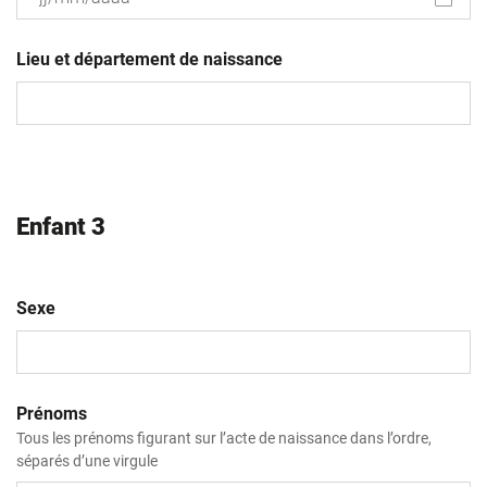
JJ
slash
Lieu et département de naissance
MM
slash
AAAA
Enfant 3
Sexe
Prénoms
Tous les prénoms figurant sur l’acte de naissance dans l’ordre,
séparés d’une virgule