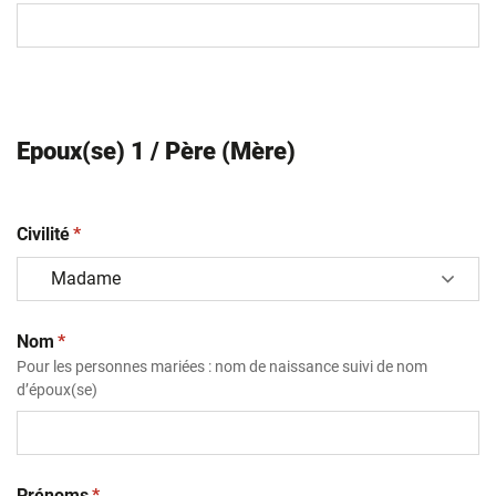
Epoux(se) 1 / Père (Mère)
(obligatoire)
Civilité
*
(obligatoire)
Nom
*
Pour les personnes mariées : nom de naissance suivi de nom
d’époux(se)
(obligatoire)
Prénoms
*