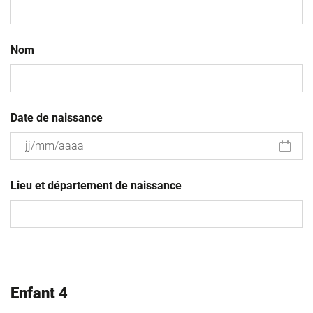
Nom
Date de naissance
JJ
slash
Lieu et département de naissance
MM
slash
AAAA
Enfant 4