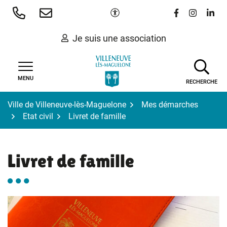
Gestion des traceurs
Aller
Paramètres d'accessibilité
Lien vers le 
Lien vers
Lien 
au
contenu
Je suis une association
MENU
RECHERCHE
Ville de Villeneuve-lès-Maguelone
Mes démarches
Etat civil
Livret de famille
Livret de famille