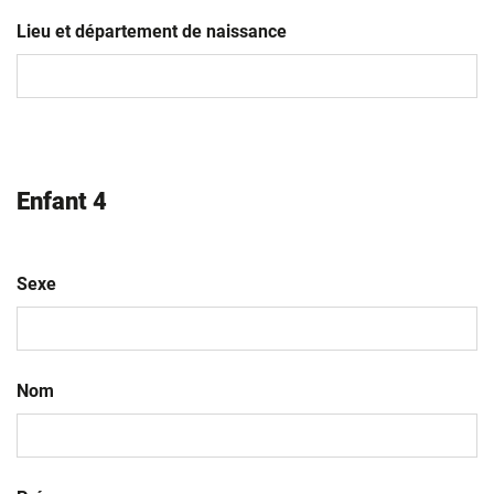
JJ
slash
Lieu et département de naissance
MM
slash
AAAA
Enfant 4
Sexe
Nom