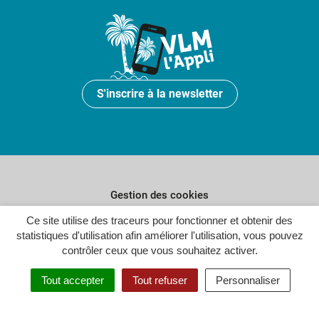
S'inscrire à la newsletter
Gestion des cookies
Ce site utilise des traceurs pour fonctionner et obtenir des
Plan du site
statistiques d'utilisation afin améliorer l'utilisation, vous pouvez
Politique de confidentialité
contrôler ceux que vous souhaitez activer.
Crédits
Tout accepter
Tout refuser
Personnaliser
Accessibilité : partiellement conforme