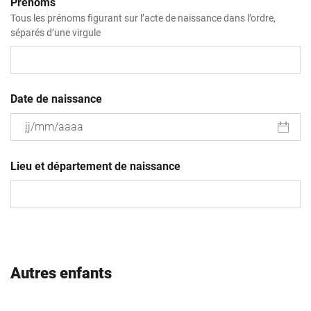
Prénoms
Tous les prénoms figurant sur l’acte de naissance dans l’ordre,
séparés d’une virgule
Date de naissance
JJ
slash
Lieu et département de naissance
MM
slash
AAAA
Autres enfants