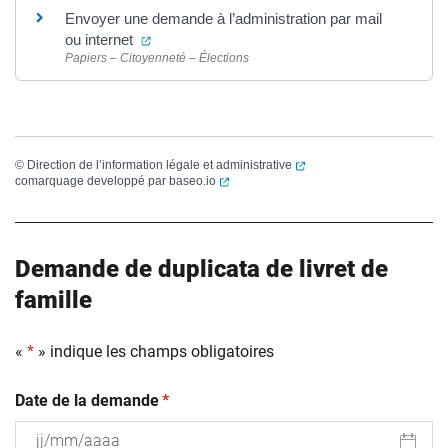
Envoyer une demande à l’administration par mail
(ouverture dans un nouvel onglet)
ou internet
Papiers – Citoyenneté – Élections
(ouverture dans un nouvel
©
Direction de l’information légale et administrative
(ouverture dans un nouvel onglet)
comarquage developpé par
baseo.io
Demande de duplicata de livret de
famille
«
*
» indique les champs obligatoires
(obligatoire)
Date de la demande
*