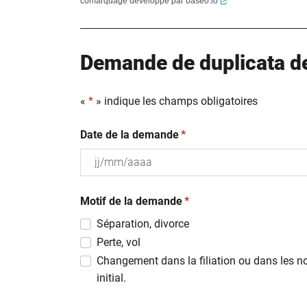
comarquage developpé par
baseo.io
Demande de duplicata de 
«
*
» indique les champs obligatoires
(obligatoire)
Date de la demande
*
JJ
(obligatoire)
slash
Motif de la demande
*
MM
Séparation, divorce
slash
Perte, vol
AAAA
Changement dans la filiation ou dans les n
initial.