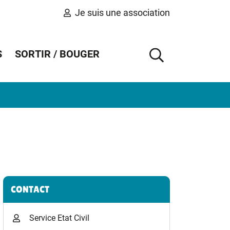
Je suis une association
S
SORTIR / BOUGER
AFFICHER 
Informations complémentaires
CONTACT
Service Etat Civil