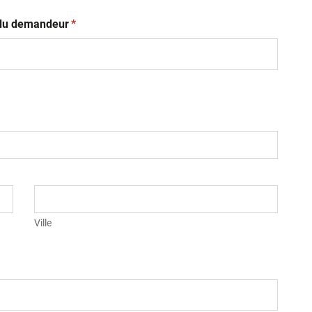
(obligatoire)
t du demandeur
*
Ville