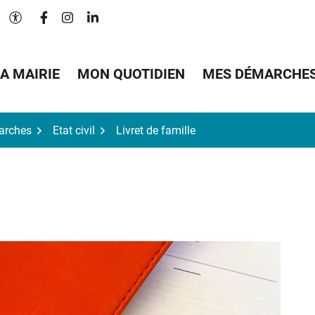
Lien vers le compte Facebook
Lien vers le compte Instagram
Lien vers le compte Linkedin
Paramètres d'accessibilité
A MAIRIE
MON QUOTIDIEN
MES DÉMARCHE
arches
Etat civil
Livret de famille