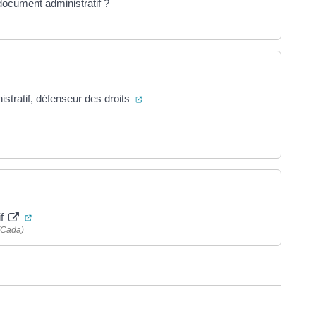
 document administratif ?
(ouverture dans un nouvel onglet)
nistratif, défenseur des droits
verture dans un nouvel onglet)
(ouverture dans un nouvel onglet)
if
(Cada)
ure dans un nouvel onglet)
uvel onglet)