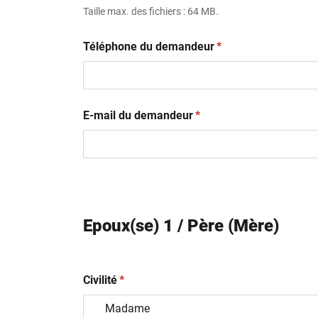
Taille max. des fichiers : 64 MB.
(obligatoire)
Téléphone du demandeur
*
(obligatoire)
E-mail du demandeur
*
Epoux(se) 1 / Père (Mère)
(obligatoire)
Civilité
*