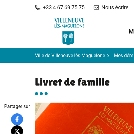
Gestion des traceurs
Aller
+33 4 67 69 75 75
Nous écrire
au
contenu
M
Ville de Villeneuve-lès-Maguelone
Mes dém
Livret de famille
Partager sur