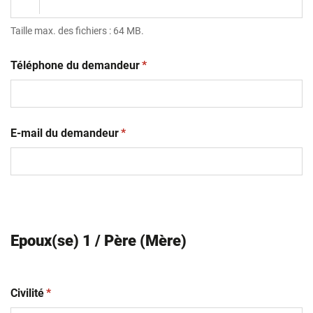
Taille max. des fichiers : 64 MB.
(obligatoire)
Téléphone du demandeur
*
(obligatoire)
E-mail du demandeur
*
Epoux(se) 1 / Père (Mère)
(obligatoire)
Civilité
*