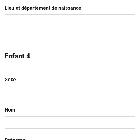
JJ
slash
Lieu et département de naissance
MM
slash
AAAA
Enfant 4
Sexe
Nom