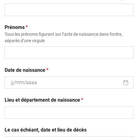
(obligatoire)
Prénoms
*
Tous les prénoms figurant sur l’acte de naissance dans l’ordre,
séparés d’une virgule
(obligatoire)
Date de naissance
*
JJ
(obligatoire)
slash
Lieu et département de naissance
*
MM
slash
AAAA
Le cas échéant, date et lieu de décès