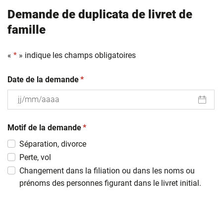
Demande de duplicata de livret de
famille
«
*
» indique les champs obligatoires
(obligatoire)
Date de la demande
*
JJ
(obligatoire)
slash
Motif de la demande
*
MM
Séparation, divorce
slash
Perte, vol
AAAA
Changement dans la filiation ou dans les noms ou
prénoms des personnes figurant dans le livret initial.