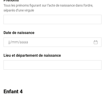
Prénoms
Tous les prénoms figurant sur l’acte de naissance dans l’ordre,
séparés d’une virgule
Date de naissance
JJ
slash
Lieu et département de naissance
MM
slash
AAAA
Enfant 4