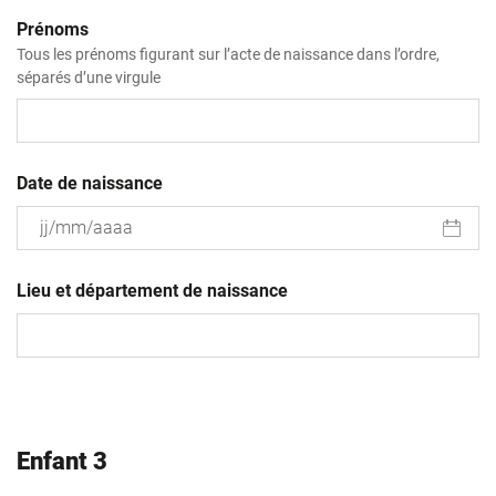
Prénoms
Tous les prénoms figurant sur l’acte de naissance dans l’ordre,
séparés d’une virgule
Date de naissance
JJ
slash
Lieu et département de naissance
MM
slash
AAAA
Enfant 3