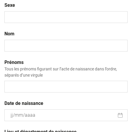
Sexe
Nom
Prénoms
Tous les prénoms figurant sur l’acte de naissance dans l’ordre,
séparés d’une virgule
Date de naissance
JJ
slash
Lieu et département de naissance