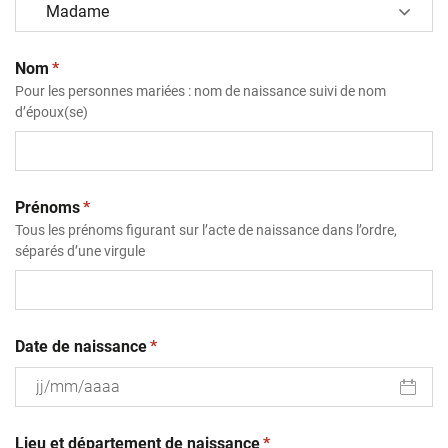
(obligatoire)
Nom
*
Pour les personnes mariées : nom de naissance suivi de nom
d’époux(se)
(obligatoire)
Prénoms
*
Tous les prénoms figurant sur l’acte de naissance dans l’ordre,
séparés d’une virgule
(obligatoire)
Date de naissance
*
JJ
(obligatoire)
slash
Lieu et département de naissance
*