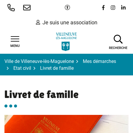
Gestion des traceurs
Aller
Paramètres d'accessibilité
Lien vers le 
Lien vers
Lien 
au
contenu
Je suis une association
MENU
RECHERCHE
Ville de Villeneuve-lès-Maguelone
Mes démarches
Etat civil
Livret de famille
Livret de famille