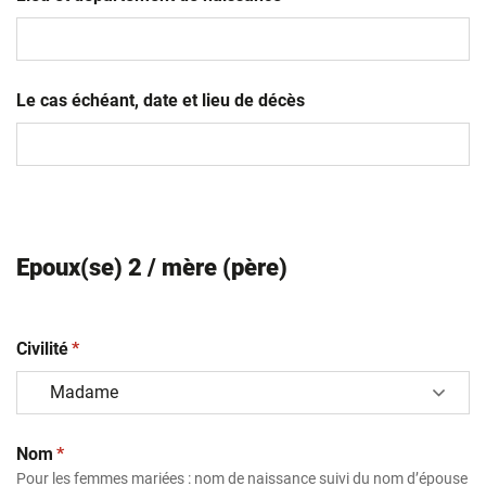
MM
slash
AAAA
Le cas échéant, date et lieu de décès
Epoux(se) 2 / mère (père)
(obligatoire)
Civilité
*
(obligatoire)
Nom
*
Pour les femmes mariées : nom de naissance suivi du nom d’épouse