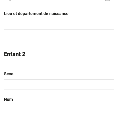
JJ
slash
Lieu et département de naissance
MM
slash
AAAA
Enfant 2
Sexe
Nom