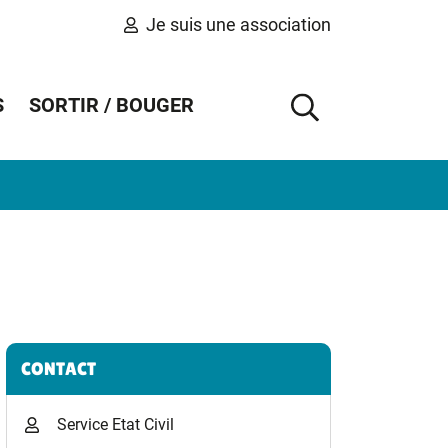
Je suis une association
S
SORTIR / BOUGER
AFFICHER 
Informations complémentaires
CONTACT
Service Etat Civil