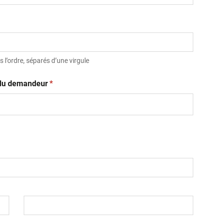
 l’ordre, séparés d’une virgule
(obligatoire)
t du demandeur
*