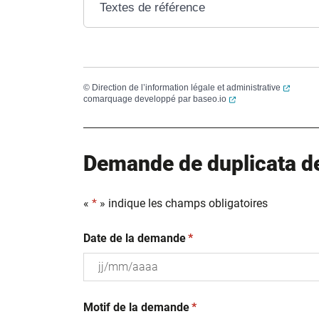
Textes de référence
(ouvert
©
Direction de l’information légale et administrative
(ouverture dans un no
comarquage developpé par
baseo.io
Demande de duplicata de 
«
*
» indique les champs obligatoires
(obligatoire)
Date de la demande
*
JJ
(obligatoire)
slash
Motif de la demande
*