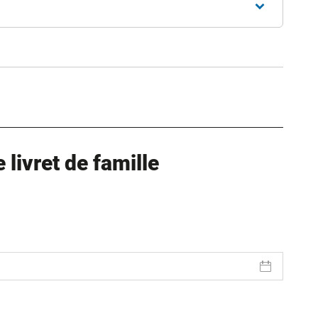
ure dans un nouvel onglet)
uvel onglet)
livret de famille