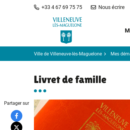
Gestion des traceurs
Aller
+33 4 67 69 75 75
Nous écrire
au
contenu
M
Ville de Villeneuve-lès-Maguelone
Mes dém
Livret de famille
Partager sur