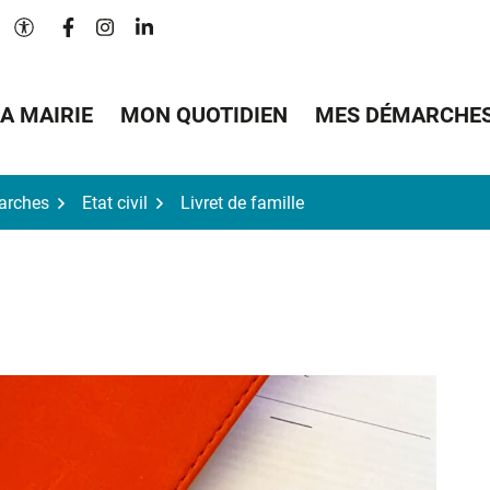
Lien vers le compte Facebook
Lien vers le compte Instagram
Lien vers le compte Linkedin
Paramètres d'accessibilité
A MAIRIE
MON QUOTIDIEN
MES DÉMARCHE
arches
Etat civil
Livret de famille