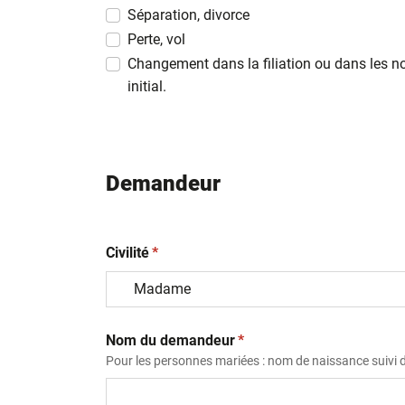
MM
Séparation, divorce
slash
Perte, vol
AAAA
Changement dans la filiation ou dans les n
initial.
Demandeur
(obligatoire)
Civilité
*
(obligatoire)
Nom du demandeur
*
Pour les personnes mariées : nom de naissance suivi