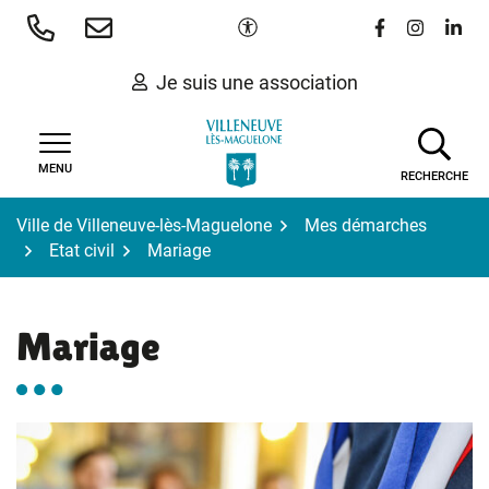
Gestion des traceurs
Aller
Paramètres d'accessibilité
Lien vers le 
Lien vers
Lien 
au
contenu
Je suis une association
MENU
RECHERCHE
Ville de Villeneuve-lès-Maguelone
Mes démarches
Etat civil
Mariage
Mariage