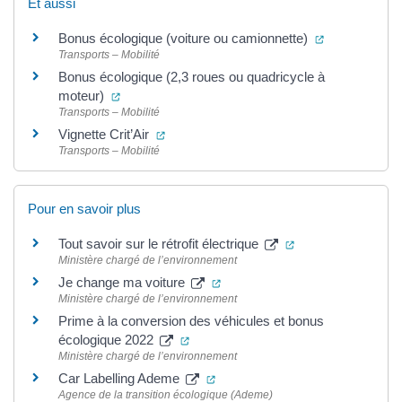
Et aussi
(ouverture da
Bonus écologique (voiture ou camionnette)
Transports – Mobilité
Bonus écologique (2,3 roues ou quadricycle à
(ouverture dans un nouvel onglet)
moteur)
Transports – Mobilité
(ouverture dans un nouvel onglet)
Vignette Crit’Air
Transports – Mobilité
Pour en savoir plus
(ouverture dans un
Tout savoir sur le rétrofit électrique
Ministère chargé de l’environnement
(ouverture dans un nouvel ongl
Je change ma voiture
Ministère chargé de l’environnement
Prime à la conversion des véhicules et bonus
(ouverture dans un nouvel onglet)
écologique 2022
Ministère chargé de l’environnement
(ouverture dans un nouvel ongle
Car Labelling Ademe
Agence de la transition écologique (Ademe)