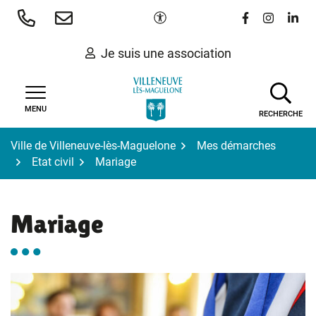
Gestion des traceurs
Aller
Paramètres d'accessibilité
Lien vers le 
Lien vers
Lien 
au
contenu
Je suis une association
MENU
RECHERCHE
Ville de Villeneuve-lès-Maguelone
Mes démarches
Etat civil
Mariage
Mariage