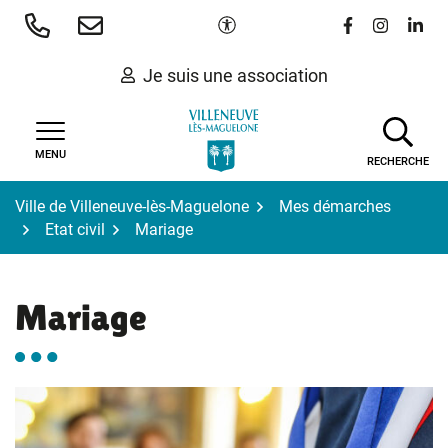
Gestion des traceurs
Aller
Paramètres d'accessibilité
Lien vers le 
Lien vers
Lien 
au
contenu
Je suis une association
MENU
RECHERCHE
Ville de Villeneuve-lès-Maguelone
Mes démarches
Etat civil
Mariage
Mariage