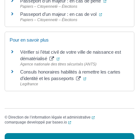
(ouverture dans 
Passeport d’un majeur : en cas de perte
Papiers – Citoyenneté – Élections
(ouverture dans un
Passeport d’un majeur : en cas de vol
Papiers – Citoyenneté – Élections
Pour en savoir plus
Vérifier si l’état civil de votre ville de naissance est
(ouverture dans un nouvel onglet)
dématérialisé
Agence nationale des titres sécurisés (ANTS)
Consuls honoraires habilités à remettre les cartes
(ouverture dans un nouvel
d’identité et les passeports
Legifrance
(ouverture dans un nouvel
©
Direction de l’information légale et administrative
(ouverture dans un nouvel onglet)
comarquage developpé par
baseo.io
Informations complémentaires