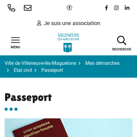
Gestion des traceurs
Aller
Paramètres d'accessibilité
Lien vers le 
Lien vers
Lien 
au
contenu
Je suis une association
MENU
RECHERCHE
Ville de Villeneuve-lès-Maguelone
Mes démarches
Etat civil
Passeport
Passeport