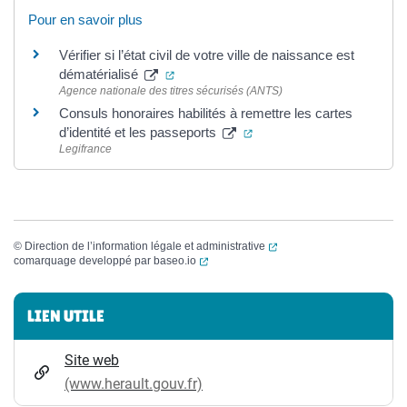
Pour en savoir plus
Vérifier si l’état civil de votre ville de naissance est
(ouverture dans un nouvel onglet)
dématérialisé
Agence nationale des titres sécurisés (ANTS)
Consuls honoraires habilités à remettre les cartes
(ouverture dans un nouvel
d’identité et les passeports
Legifrance
(ouverture dans un nouvel
©
Direction de l’information légale et administrative
(ouverture dans un nouvel onglet)
comarquage developpé par
baseo.io
Informations complémentaires
LIEN UTILE
Site web
(www.herault.gouv.fr)