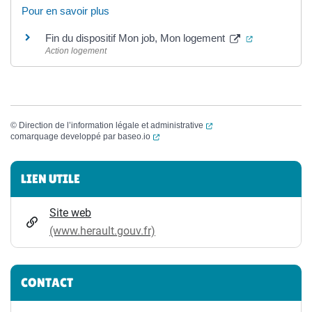
Pour en savoir plus
(ouverture da
Fin du dispositif Mon job, Mon logement
Action logement
(ouverture dans un nouvel
©
Direction de l’information légale et administrative
(ouverture dans un nouvel onglet)
comarquage developpé par
baseo.io
Informations complémentaires
LIEN UTILE
Site web
(www.herault.gouv.fr)
CONTACT