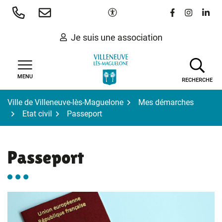
Gestion des traceurs
Aller
Paramètres d'accessibilité
Lien vers le 
Lien vers
Lien 
au
contenu
Je suis une association
MENU
RECHERCHE
Ville de Villeneuve-lès-Maguelone
Mes démarches
Etat civil
Passeport
Passeport