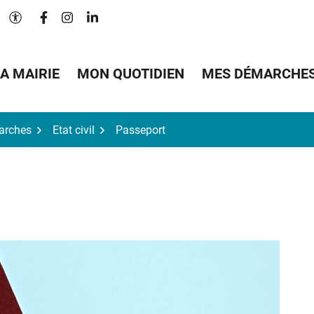
Lien vers le compte Facebook
Lien vers le compte Instagram
Lien vers le compte Linkedin
Paramètres d'accessibilité
A MAIRIE
MON QUOTIDIEN
MES DÉMARCHE
arches
Etat civil
Passeport