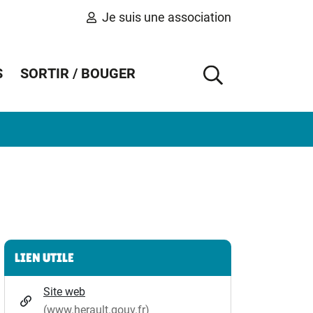
Je suis une association
S
SORTIR / BOUGER
AFFICHER 
Informations complémentaires
LIEN UTILE
Site web
(www.herault.gouv.fr)