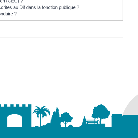
yen (CEC) ?
rites au Dif dans la fonction publique ?
onduire ?
ure dans un nouvel onglet)
uvel onglet)