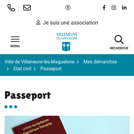
Gestion des traceurs
Aller
Paramètres d'accessibilité
Lien vers le 
Lien vers
Lien 
au
contenu
Je suis une association
MENU
RECHERCHE
Ville de Villeneuve-lès-Maguelone
Mes démarches
Etat civil
Passeport
Passeport