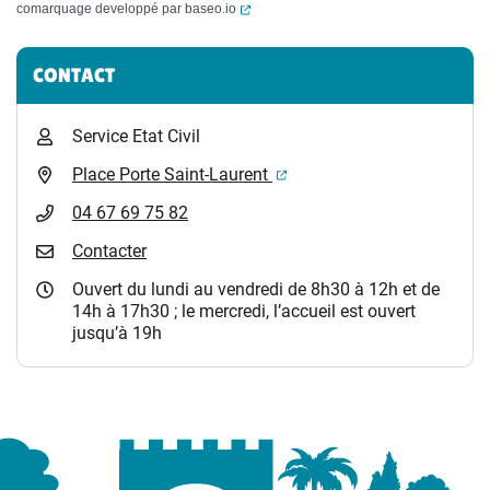
(ouverture dans un nouvel onglet)
comarquage developpé par
baseo.io
Informations complémentaires
CONTACT
Service Etat Civil
(ouverture dans un nouvel 
Place Porte Saint-Laurent
04 67 69 75 82
Contacter
Ouvert du lundi au vendredi de 8h30 à 12h et de
14h à 17h30 ; le mercredi, l’accueil est ouvert
jusqu’à 19h