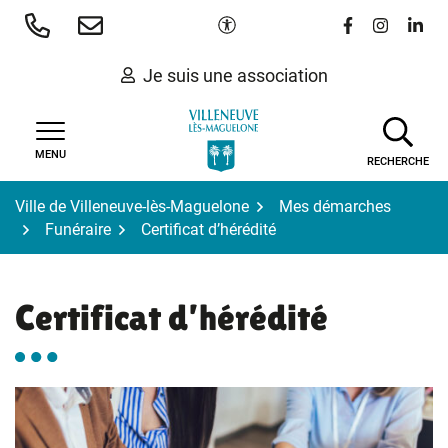
Gestion des traceurs
Aller
Paramètres d'accessibilité
Lien vers le 
Lien vers
Lien 
au
contenu
Je suis une association
MENU
RECHERCHE
Ville de Villeneuve-lès-Maguelone
Mes démarches
Funéraire
Certificat d’hérédité
Certificat d’hérédité