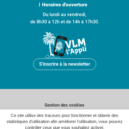
Horaires d'ouverture
Du lundi au vendredi,
de 8h30 à 12h et de 14h à 17h30.
S'inscrire à la newsletter
Gestion des cookies
Ce site utilise des traceurs pour fonctionner et obtenir des
Plan du site
statistiques d'utilisation afin améliorer l'utilisation, vous pouvez
Politique de confidentialité
contrôler ceux que vous souhaitez activer.