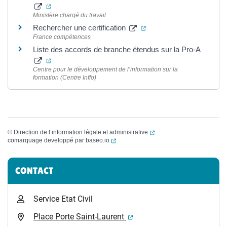
(ouverture dans un nouvel onglet)
Ministère chargé du travail
(ouverture dans un nouve
Rechercher une certification
France compétences
Liste des accords de branche étendus sur la Pro-A
(ouverture dans un nouvel onglet)
Centre pour le développement de l’information sur la
formation (Centre Inffo)
(ouverture dans un nouvel
©
Direction de l’information légale et administrative
(ouverture dans un nouvel onglet)
comarquage developpé par
baseo.io
Informations complémentaires
CONTACT
Service Etat Civil
(ouverture dans un nouvel 
Place Porte Saint-Laurent