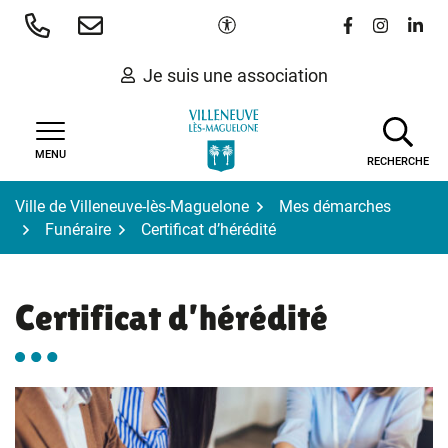
Gestion des traceurs
Aller
Paramètres d'accessibilité
Lien vers le 
Lien vers
Lien 
au
contenu
Je suis une association
MENU
RECHERCHE
Ville de Villeneuve-lès-Maguelone
Mes démarches
Funéraire
Certificat d’hérédité
Certificat d’hérédité