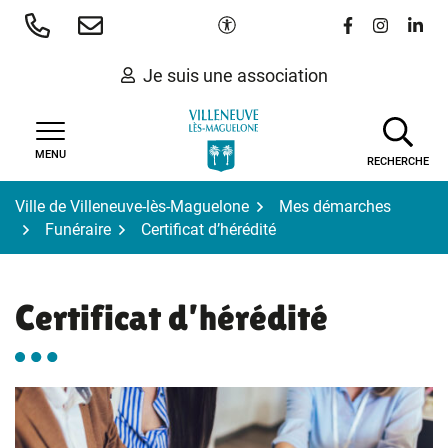
Gestion des traceurs
Aller
Paramètres d'accessibilité
Lien vers le 
Lien vers
Lien 
au
contenu
Je suis une association
MENU
RECHERCHE
Ville de Villeneuve-lès-Maguelone
Mes démarches
Funéraire
Certificat d’hérédité
Certificat d’hérédité