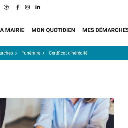
Lien vers le compte Facebook
Lien vers le compte Instagram
Lien vers le compte Linkedin
Paramètres d'accessibilité
A MAIRIE
MON QUOTIDIEN
MES DÉMARCHE
arches
Funéraire
Certificat d’hérédité